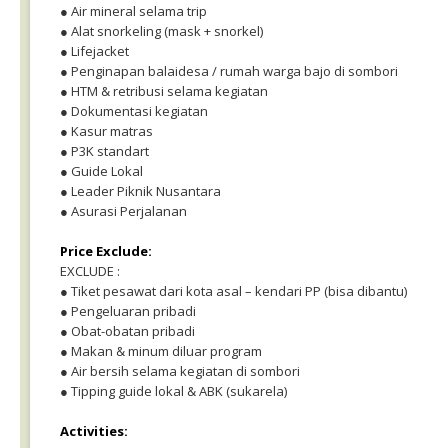
● Air mineral selama trip
● Alat snorkeling (mask + snorkel)
● Lifejacket
● Penginapan balaidesa / rumah warga bajo di sombori
● HTM & retribusi selama kegiatan
● Dokumentasi kegiatan
● Kasur matras
● P3K standart
● Guide Lokal
● Leader Piknik Nusantara
● Asurasi Perjalanan
Price Exclude:
EXCLUDE :
● Tiket pesawat dari kota asal – kendari PP (bisa dibantu)
● Pengeluaran pribadi
● Obat-obatan pribadi
● Makan & minum diluar program
● Air bersih selama kegiatan di sombori
● Tipping guide lokal & ABK (sukarela)
Activities: