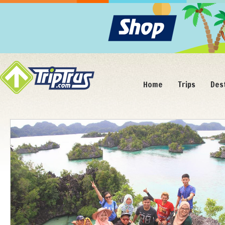
Home
Trips
Des