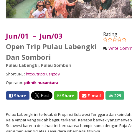
Jun/01 – Jun/03
Rating
Open Trip Pulau Labengki
Write Comm
Dan Sombori
Pulau Labengki
,
Pulau Sombori
Short URL :
http://triptr.us/jzd9
Operator:
piknik nusantara
Share
Share
E-mail
229
Pulau Labengki ini terletak di Propinsi Sulawesi Tenggara dan keind
Raja Ampat yang sudah begitu terkenal. Kenapa banyak yang menyeb
Sulawesi karena destinasi ini bernuansa hampir sama dengan Raja Am
yang menjelang diatas samudera diberbagai titiknya.