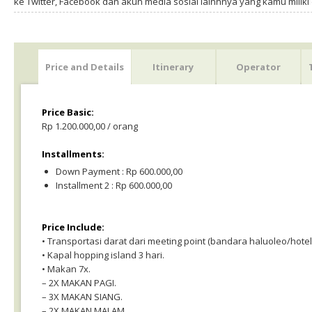
ke Twitter, Facebook dan akun media sosial lainnnya yang kamu milik
Price and Details
Itinerary
Operator
Price Basic:
Rp 1.200.000,00 / orang
Installments:
Down Payment : Rp 600.000,00
Installment 2 : Rp 600.000,00
Price Include:
• Transportasi darat dari meeting point (bandara haluoleo/hote
• Kapal hopping island 3 hari.
• Makan 7x.
– 2X MAKAN PAGI.
– 3X MAKAN SIANG.
– 2X MAKAN MALAM.