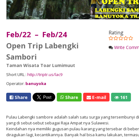
Feb/22 – Feb/24
Rating
Open Trip Labengki
Write Comm
Sambori
Taman Wisata Toar Lumimuut
Short URL :
http://triptr.us/lac9
Operator:
banuyoka
Share
Share
E-mail
161
Pulau Labengki sambore adalah salah satu surga yang tersembunyi di
yang di sebut-sebut sebagai Raja Ampat nya Sulawesi.
Keindahan nya memiliki gugusan pulau karang yang tersebar di bebera
diragukan lagi, kecantikannya. Banyak hal bisa kamu lakukan, terma