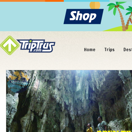
Home
Trips
Des