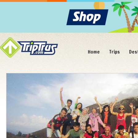
Home
Trips
Des