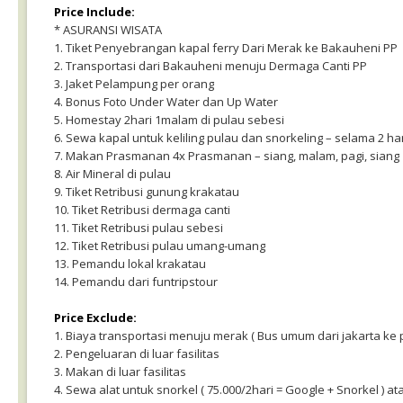
Price Include:
* ASURANSI WISATA
1. Tiket Penyebrangan kapal ferry Dari Merak ke Bakauheni PP
2. Transportasi dari Bakauheni menuju Dermaga Canti PP
3. Jaket Pelampung per orang
4. Bonus Foto Under Water dan Up Water
5. Homestay 2hari 1malam di pulau sebesi
6. Sewa kapal untuk keliling pulau dan snorkeling – selama 2 har
7. Makan Prasmanan 4x Prasmanan – siang, malam, pagi, siang
8. Air Mineral di pulau
9. Tiket Retribusi gunung krakatau
10. Tiket Retribusi dermaga canti
11. Tiket Retribusi pulau sebesi
12. Tiket Retribusi pulau umang-umang
13. Pemandu lokal krakatau
14. Pemandu dari funtripstour
Price Exclude:
1. Biaya transportasi menuju merak ( Bus umum dari jakarta ke
2. Pengeluaran di luar fasilitas
3. Makan di luar fasilitas
4. Sewa alat untuk snorkel ( 75.000/2hari = Google + Snorkel ) ata