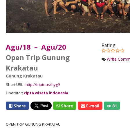
Agu/18 – Agu/20
Rating
Open Trip Gunung
Write Comm
Krakatau
Gunung Krakatau
Short URL :
http://triptr.us/hyg9
Operator:
cipta wisata indonesia
Share
Share
E-mail
81
OPEN TRIP GUNUNG KRAKATAU
--------------------------------------------------------------------------------------