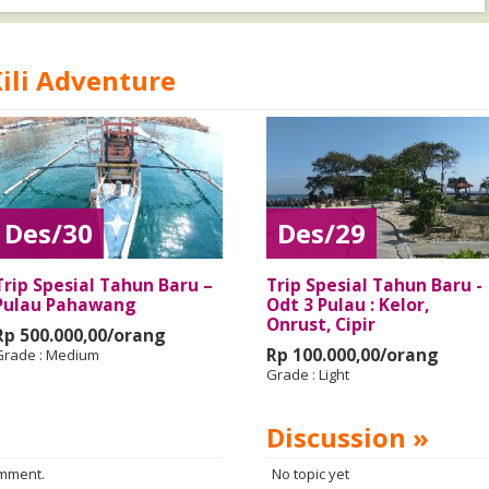
Kili Adventure
Des/30
Des/29
Trip Spesial Tahun Baru –
Trip Spesial Tahun Baru -
Pulau Pahawang
Odt 3 Pulau : Kelor,
Onrust, Cipir
Rp 500.000,00/orang
Rp 100.000,00/orang
Grade :
Medium
Grade :
Light
Discussion »
omment.
No topic yet