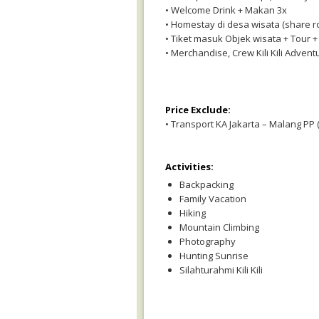
• Welcome Drink + Makan 3x
• Homestay di desa wisata (share 
• Tiket masuk Objek wisata + Tour +
• Merchandise, Crew Kili Kili Adven
Price Exclude:
• Transport KA Jakarta – Malang PP (
Activities:
Backpacking
Family Vacation
Hiking
Mountain Climbing
Photography
Hunting Sunrise
Silahturahmi Kili Kili