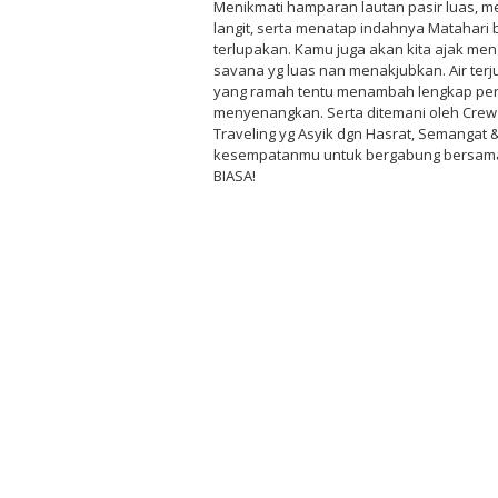
Menikmati hamparan lautan pasir luas,
langit, serta menatap indahnya Matahari
terlupakan. Kamu juga akan kita ajak me
savana yg luas nan menakjubkan. Air terj
yang ramah tentu menambah lengkap perj
menyenangkan. Serta ditemani oleh Crew
Traveling yg Asyik dgn Hasrat, Semangat &
kesempatanmu untuk bergabung bersama 
BIASA!