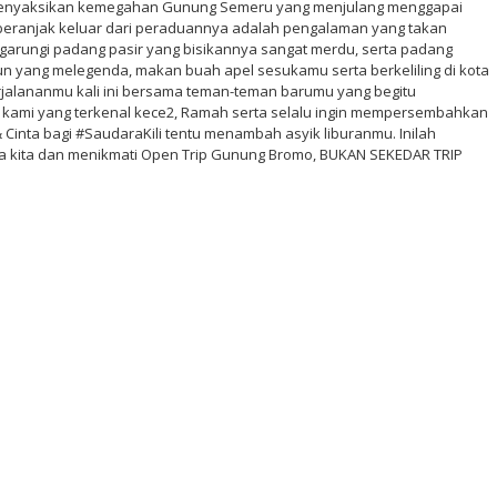
 menyaksikan kemegahan Gunung Semeru yang menjulang menggapai
 beranjak keluar dari peraduannya adalah pengalaman yang takan
ngarungi padang pasir yang bisikannya sangat merdu, serta padang
un yang melegenda, makan buah apel sesukamu serta berkeliling di kota
alananmu kali ini bersama teman-teman barumu yang begitu
 kami yang terkenal kece2, Ramah serta selalu ingin mempersembahkan
 Cinta bagi #SaudaraKili tentu menambah asyik liburanmu. Inilah
kita dan menikmati Open Trip Gunung Bromo, BUKAN SEKEDAR TRIP