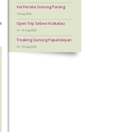
Via Ferrata Gunung Parang
13 Aug 2026
Open Trip Sebesi Krakatau
t
14 - 16 Aug 2026
Treaking Gunung Papandayan
14 - 15 Aug 2026