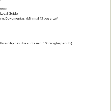
room)
 Local Guide
ture, Dokumentasi (Minimal 15 peserta)*
Bisa nitip beli jika kuota min. 10orang terpenuhi)