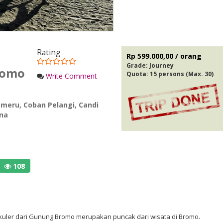
Rating
Rp 599.000,00 / orang
Grade:
Journey
romo
Quota: 15 persons (Max. 30)
Write Comment
emeru
,
Coban Pelangi
,
Candi
ana
108
kuler dari Gunung Bromo merupakan puncak dari wisata di Bromo.