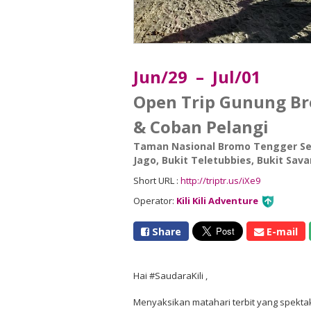
Jun/29 – Jul/01
Open Trip Gunung B
& Coban Pelangi
Taman Nasional Bromo Tengger S
Jago
,
Bukit Teletubbies
,
Bukit Sav
Short URL :
http://triptr.us/iXe9
Operator:
Kili Kili Adventure
Share
E-mail
Hai #SaudaraKili ,
Menyaksikan matahari terbit yang spekta