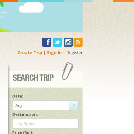
Create Trip
Sign In
Register
Date:
Any
Destination:
e.g. Bromo
Price (Rp.):