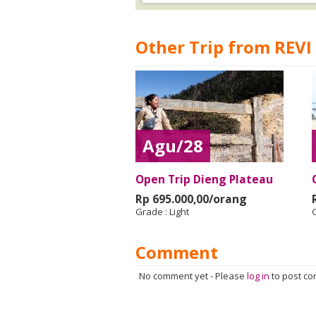
Other Trip from REVI
Agu/28
Open Trip Dieng Plateau
Rp 695.000,00/orang
Grade :
Light
Comment
No comment yet
-
Please
log in
to post c