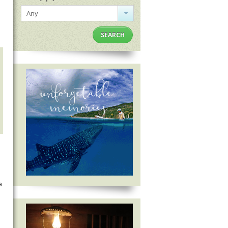
Any
SEARCH
a
P