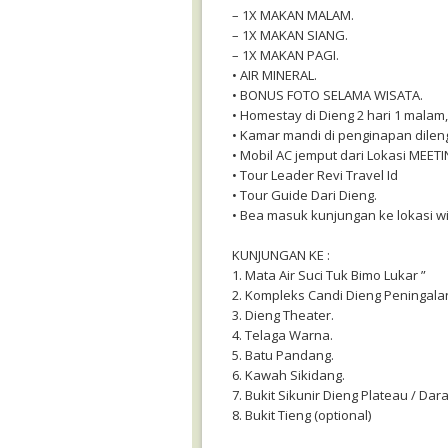
– 1X MAKAN MALAM.
– 1X MAKAN SIANG.
– 1X MAKAN PAGI.
• AIR MINERAL.
• BONUS FOTO SELAMA WISATA.
• Homestay di Dieng 2 hari 1 malam,
• Kamar mandi di penginapan dile
• Mobil AC jemput dari Lokasi MEET
• Tour Leader Revi Travel Id
• Tour Guide Dari Dieng.
• Bea masuk kunjungan ke lokasi wi
KUNJUNGAN KE :
1. Mata Air Suci Tuk Bimo Lukar ”
2. Kompleks Candi Dieng Peningala
3. Dieng Theater.
4. Telaga Warna.
5. Batu Pandang.
6. Kawah Sikidang.
7. Bukit Sikunir Dieng Plateau / Dar
8. Bukit Tieng (optional)