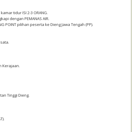
 kamar tidur ISI 2-3 ORANG.
ngkapi dengan PEMANAS AIR.
ING POINT pilihan peserta ke Dieng Jawa Tengah (PP).
sata.
n Kerajaan.
atan Tinggi Dieng.
T).