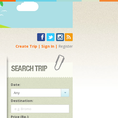
Create Trip
Sign In
Register
Date:
Any
Destination:
e.g. Bromo
Price (Rp.):