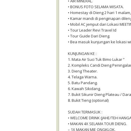
• AIR MINERAL.
• BONUS FOTO SELAMA WISATA.
• Homestay di Dieng 2 hari 1 malam,
• Kamar mandi di penginapan dile
• Mobil AC jemput dari Lokasi MEET
• Tour Leader Revi Travel Id
• Tour Guide Dari Dieng.
• Bea masuk kunjungan ke lokasi wi
KUNJUNGAN KE :
1. Mata Air Suci Tuk Bimo Lukar ”
2. Kompleks Candi Dieng Peningala
3. Dieng Theater.
4. Telaga Warna.
5. Batu Pandang.
6. Kawah Sikidang.
7. Bukit Sikunir Dieng Plateau / Dar
8. Bukit Tieng (optional)
SUDAH TERMASUK :
• WELCOME DRINK (JAHE/TEH HANGA
• MAKAN 4X SELAMA TOUR DIENG.
– 1X MAKAN MIE ONGKLOK.