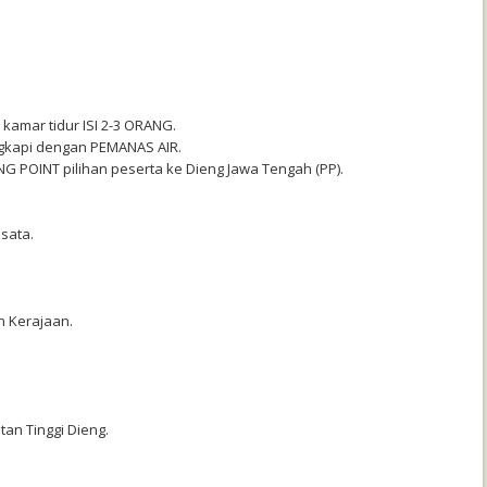
 kamar tidur ISI 2-3 ORANG.
ngkapi dengan PEMANAS AIR.
ING POINT pilihan peserta ke Dieng Jawa Tengah (PP).
sata.
n Kerajaan.
atan Tinggi Dieng.