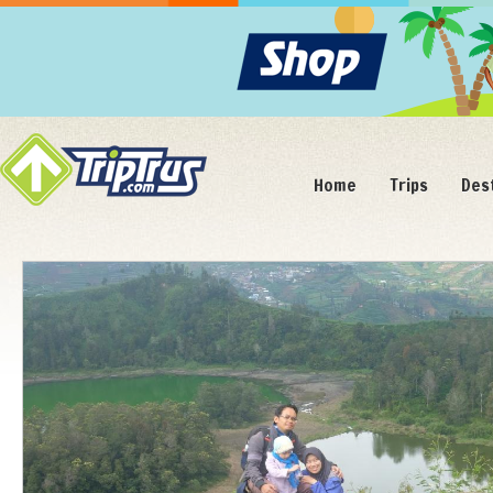
Home
Trips
Des