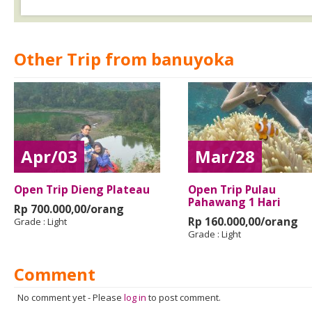
Other Trip from banuyoka
Apr/03
Mar/28
Open Trip Dieng Plateau
Open Trip Pulau
Pahawang 1 Hari
Rp 700.000,00/orang
Rp 160.000,00/orang
Grade :
Light
Grade :
Light
Comment
No comment yet
-
Please
log in
to post comment.