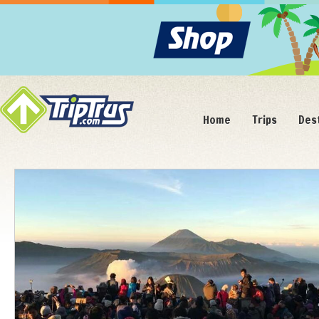
Home
Trips
Des