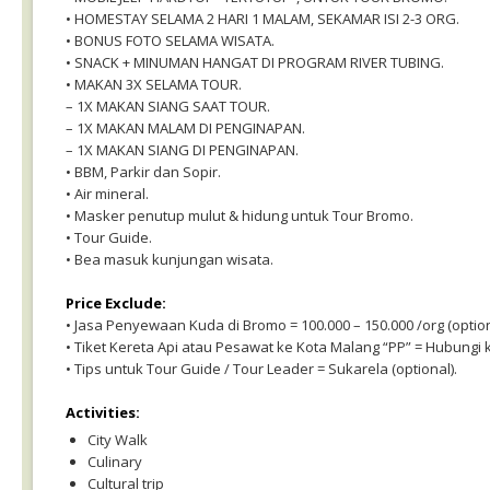
• HOMESTAY SELAMA 2 HARI 1 MALAM, SEKAMAR ISI 2-3 ORG.
• BONUS FOTO SELAMA WISATA.
• SNACK + MINUMAN HANGAT DI PROGRAM RIVER TUBING.
• MAKAN 3X SELAMA TOUR.
– 1X MAKAN SIANG SAAT TOUR.
– 1X MAKAN MALAM DI PENGINAPAN.
– 1X MAKAN SIANG DI PENGINAPAN.
• BBM, Parkir dan Sopir.
• Air mineral.
• Masker penutup mulut & hidung untuk Tour Bromo.
• Tour Guide.
• Bea masuk kunjungan wisata.
Price Exclude:
• Jasa Penyewaan Kuda di Bromo = 100.000 – 150.000 /org (option
• Tiket Kereta Api atau Pesawat ke Kota Malang “PP” = Hubungi k
• Tips untuk Tour Guide / Tour Leader = Sukarela (optional).
Activities:
City Walk
Culinary
Cultural trip