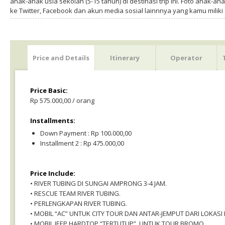
anak-anak usia sekolah (5-15 tahun) di destinasi trip ini. Foto anak-an
ke Twitter, Facebook dan akun media sosial lainnnya yang kamu milik
Price and Details
Itinerary
Operator
Price Basic:
Rp 575.000,00 / orang
Installments:
Down Payment : Rp 100.000,00
Installment 2 : Rp 475.000,00
Price Include:
• RIVER TUBING DI SUNGAI AMPRONG 3-4 JAM.
• RESCUE TEAM RIVER TUBING.
• PERLENGKAPAN RIVER TUBING.
• MOBIL “AC” UNTUK CITY TOUR DAN ANTAR-JEMPUT DARI LOKASI 
• MOBIL JEEP HARDTOP “TERTUTUP”, UNTUK TOUR BROMO.