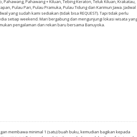
omo, Pahawang, Pahawang + Kiluan, Tebing Keraton, Teluk Kiluan, Krakatau,
pan, Pulau Pari, Pulau Pramuka, Pulau Tidung dan Karimun Jawa. Jadwal
al yang sudah kami sediakan (tidak bisa REQUEST). Tapi tidak perlu
dia setiap weekend. Mari bergabung dan mengunjungi lokasi wisata yan
temukan pengalaman dan rekan baru bersama Banuyoka.
ngan membawa minimal 1 (satu) buah buku, kemudian bagikan kepada