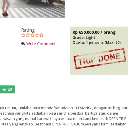
Rating
Rp 650.000,00 / orang
Grade:
Light
n
Quota: 1 persons (Max. 50)
Write Comment
42
k umum, jumlah untuk mendaftar adalah “1 ORANG”, dengan ini bagi par
estinasi yang kita sediakan bisa sendiri, berdua, bertiga atau dalam
ya wisata yang mahal karena biaya wisata telah kami kemas di OPEN TRIP
itas yang lengkap. Destinasi OPEN TRIP GABUNGAN yang kami sediakan