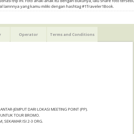
tinasi trip ini. Foto anak-anak itu dengan bukunya, lalu share foto tersebu
al lainnnya yang kamu miliki dengan hashtag #1Traveler1Book.
y
Operator
Terms and Conditions
 ANTAR-JEMPUT DARI LOKASI MEETING POINT (PP).
”, UNTUK TOUR BROMO.
, SEKAMAR ISI 2-3 ORG.