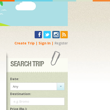
Create Trip
Sign In
Register
Date:
Any
Destination:
e.g. Bromo
Price (Rp.):