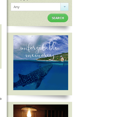
Any
SEARCH
a