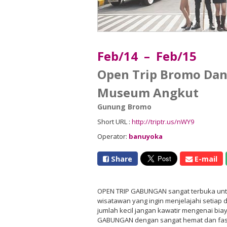
Feb/14 – Feb/15
Open Trip Bromo Da
Museum Angkut
Gunung Bromo
Short URL :
http://triptr.us/nWY9
Operator:
banuyoka
Share
E-mail
OPEN TRIP GABUNGAN sangat terbuka untu
wisatawan yang ingin menjelajahi setiap d
jumlah kecil jangan kawatir mengenai bia
GABUNGAN dengan sangat hemat dan fasil