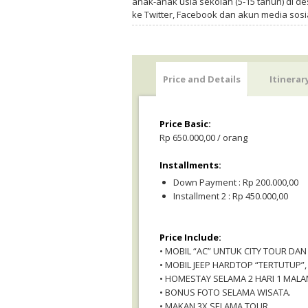
anak-anak usia sekolah (5-15 tahun) di des
ke Twitter, Facebook dan akun media sosi
Price and Details
Itinerar
Price Basic:
Rp 650.000,00 / orang
Installments:
Down Payment : Rp 200.000,00
Installment 2 : Rp 450.000,00
Price Include:
• MOBIL “AC” UNTUK CITY TOUR DAN
• MOBIL JEEP HARDTOP “TERTUTUP
• HOMESTAY SELAMA 2 HARI 1 MALAM
• BONUS FOTO SELAMA WISATA.
• MAKAN 3X SELAMA TOUR.