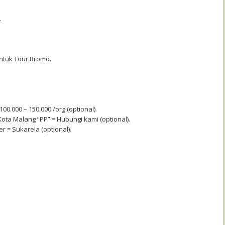
.
ntuk Tour Bromo.
0.000 – 150.000 /org (optional).
Kota Malang “PP” = Hubungi kami (optional).
r = Sukarela (optional).