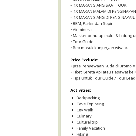
– 1X MAKAN SIANG SAAT TOUR.
– 1X MAKAN MALAM DI PENGINAPAN
– 1X MAKAN SIANG DI PENGINAPAN.
• BBM, Parkir dan Sopir.
• Air mineral.
• Masker penutup mulut & hidung u
• Tour Guide.
• Bea masuk kunjungan wisata.
Price Exclude:
• Jasa Penyewaan Kuda di Bromo = 10
• Tiket Kereta Api atau Pesawat ke 
• Tips untuk Tour Guide / Tour Leade
Activities:
Backpacking
Cave Exploring
City Walk
Culinary
Cultural trip
Family Vacation
Hiking