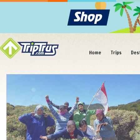
Home
Trips
Des