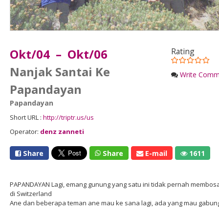
Okt/04 – Okt/06
Rating
Nanjak Santai Ke
Write Comm
Papandayan
Papandayan
Short URL :
http://triptr.us/us
Operator:
denz zanneti
Share
Share
E-mail
1611
PAPANDAYAN Lagi, emang gunung yang satu ini tidak pernah membos
di Switzerland
Ane dan beberapa teman ane mau ke sana lagi, ada yang mau gabung 