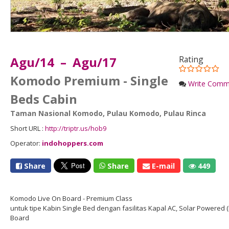
Agu/14 – Agu/17
Rating
Komodo Premium - Single
Write Comm
Beds Cabin
Taman Nasional Komodo
,
Pulau Komodo
,
Pulau Rinca
Short URL :
http://triptr.us/hob9
Operator:
indohoppers.com
Share
Share
E-mail
449
Komodo Live On Board - Premium Class
untuk tipe Kabin Single Bed dengan fasilitas Kapal AC, Solar Powered (
Board