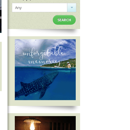
Any
SEARCH