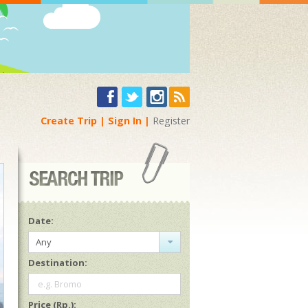
Create Trip
Sign In
Register
Date:
Any
Destination:
e.g. Bromo
Price (Rp.):