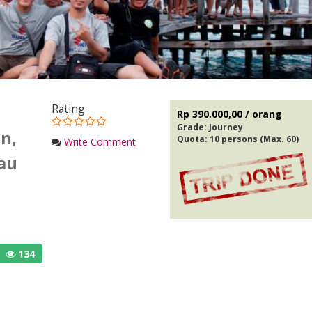
Rating
Rp 390.000,00 / orang
Grade:
Journey
n,
Quota: 10 persons (Max. 60)
Write Comment
lau
134