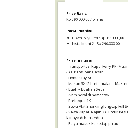
Price Basic:
Rp 390.000,00 / orang
Installments:
Down Payment : Rp 100.000,00
Installment 2 : Rp 290.000,00
Price Include:
- Transportasi Kapal Ferry PP (Mua
- Asuransi perjalanan
- Home stay AC
- Makan 3X (2 hari 1 malam), Makan 
- Buah – Buahan Segar
- Air mineral di homestay
- Barbeque 1X
- Sewa Alat Snorkling lengkap Full S
- Sewa Kapal Jelajah 2X, untuk kegi
lainnya di hari kedua
- Biaya masuk ke setiap pulau