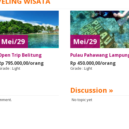
VELING WISATA
Mei/29
Mei/29
Open Trip Belitung
Pulau Pahawang Lampun
Rp 795.000,00/orang
Rp 450.000,00/orang
Grade :
Light
Grade :
Light
Discussion »
omment.
No topic yet