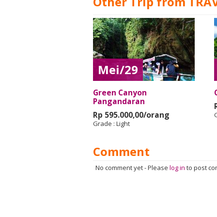
Other Trip from TRA
Mei/29
Green Canyon
Pangandaran
Rp 595.000,00/orang
Grade :
Light
Comment
No comment yet
-
Please
log in
to post c