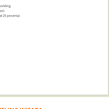
norkling
er)
l 25 peserta)