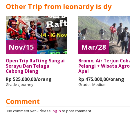
Other Trip from leonardy is dy
Nov/15
Mar/28
Open Trip Rafting Sungai
Bromo, Air Terjun Cob
Serayu Dan Telaga
Pelangi + Wisata Agro
Cebong Dieng
Apel
Rp 525.000,00/orang
Rp 475.000,00/orang
Grade :
Journey
Grade :
Medium
Comment
No comment yet
-
Please
log in
to post comment.