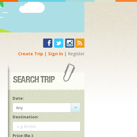
Create Trip
Sign In
Register
Date:
Any
Destination:
e.g. Bromo
Price (Rp.):