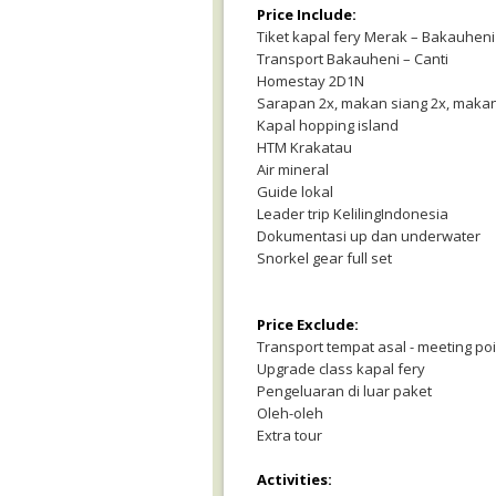
Price Include:
Tiket kapal fery Merak – Bakauheni
Transport Bakauheni – Canti
Homestay 2D1N
Sarapan 2x, makan siang 2x, maka
Kapal hopping island
HTM Krakatau
Air mineral
Guide lokal
Leader trip KelilingIndonesia
Dokumentasi up dan underwater
Snorkel gear full set
Price Exclude:
Transport tempat asal - meeting po
Upgrade class kapal fery
Pengeluaran di luar paket
Oleh-oleh
Extra tour
Activities: