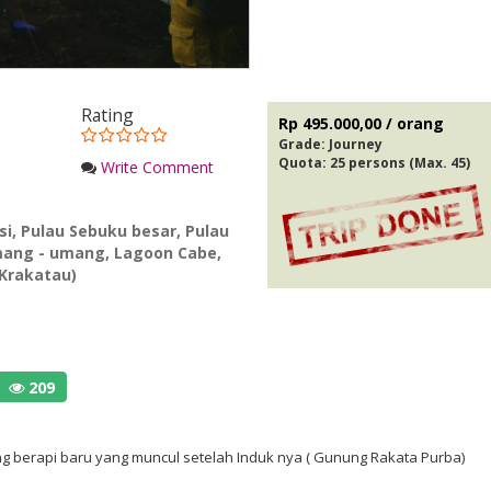
Rating
Rp 495.000,00 / orang
Grade:
Journey
Quota: 25 persons (Max. 45)
Write Comment
si
,
Pulau Sebuku besar
,
Pulau
mang - umang
,
Lagoon Cabe
,
 Krakatau)
209
berapi baru yang muncul setelah Induk nya ( Gunung Rakata Purba)