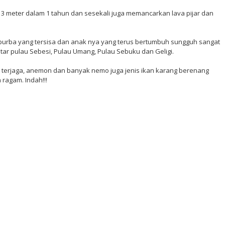
 3 meter dalam 1 tahun dan sesekali juga memancarkan lava pijar dan
urba yang tersisa dan anak nya yang terus bertumbuh sungguh sangat
itar pulau Sebesi, Pulau Umang, Pulau Sebuku dan Geligi.
 terjaga, anemon dan banyak nemo juga jenis ikan karang berenang
ragam. Indah!!!