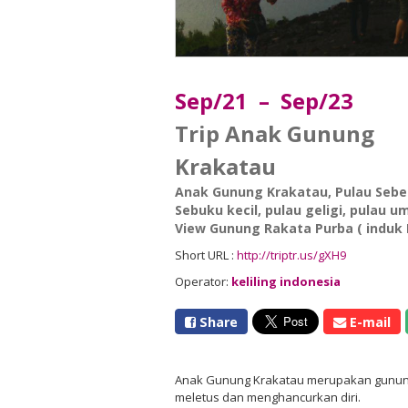
Sep/21 – Sep/23
Trip Anak Gunung
Krakatau
Anak Gunung Krakatau
,
Pulau Sebe
Sebuku kecil
,
pulau geligi
,
pulau u
View Gunung Rakata Purba ( induk
Short URL :
http://triptr.us/gXH9
Operator:
keliling indonesia
Share
E-mail
Anak Gunung Krakatau merupakan gunung 
meletus dan menghancurkan diri.