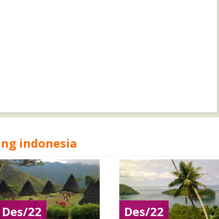
ing indonesia
Des/22
Des/22