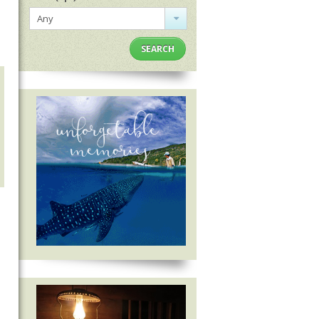
Any
SEARCH