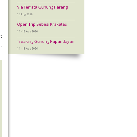
Via Ferrata Gunung Parang
13 Aug 2026
Open Trip Sebesi Krakatau
14 - 16 Aug 2026
t
Treaking Gunung Papandayan
14 - 15 Aug 2026