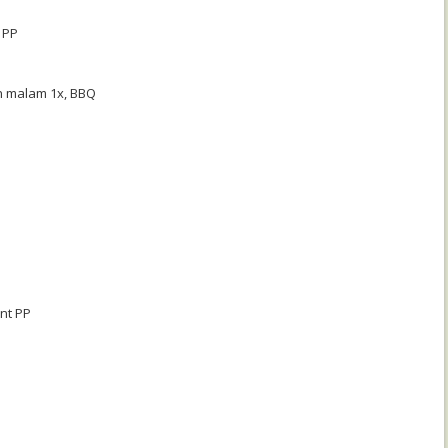
 PP
n malam 1x, BBQ
int PP