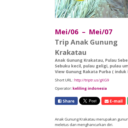
Mei/06 – Mei/07
Trip Anak Gunung
Krakatau
Anak Gunung Krakatau
,
Pulau Sebe
Sebuku kecil
,
pulau geligi
,
pulau u
View Gunung Rakata Purba ( induk
Short URL :
http://triptr.us/gXG9
Operator:
keliling indonesia
Share
E-mail
Anak Gunung Krakatau merupakan gunung 
meletus dan menghancurkan diri.