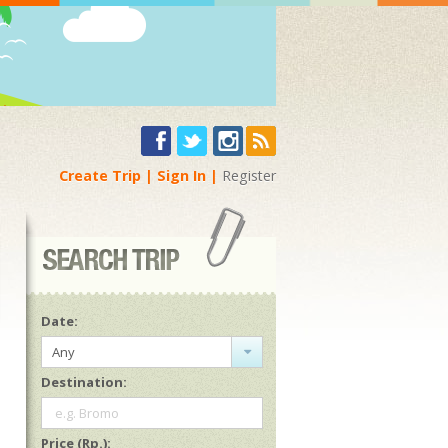
Create Trip
Sign In
Register
Date:
Any
Destination:
e.g. Bromo
Price (Rp.):