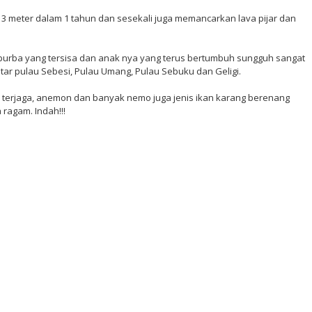
 3 meter dalam 1 tahun dan sesekali juga memancarkan lava pijar dan
urba yang tersisa dan anak nya yang terus bertumbuh sungguh sangat
itar pulau Sebesi, Pulau Umang, Pulau Sebuku dan Geligi.
 terjaga, anemon dan banyak nemo juga jenis ikan karang berenang
ragam. Indah!!!