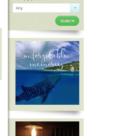
Any
SEARCH