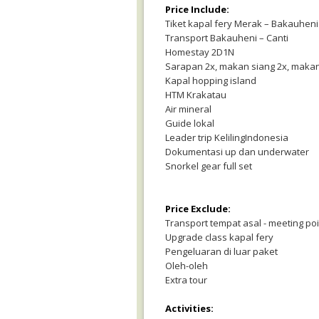
Price Include:
Tiket kapal fery Merak – Bakauheni
Transport Bakauheni – Canti
Homestay 2D1N
Sarapan 2x, makan siang 2x, maka
Kapal hopping island
HTM Krakatau
Air mineral
Guide lokal
Leader trip KelilingIndonesia
Dokumentasi up dan underwater
Snorkel gear full set
Price Exclude:
Transport tempat asal - meeting po
Upgrade class kapal fery
Pengeluaran di luar paket
Oleh-oleh
Extra tour
Activities: