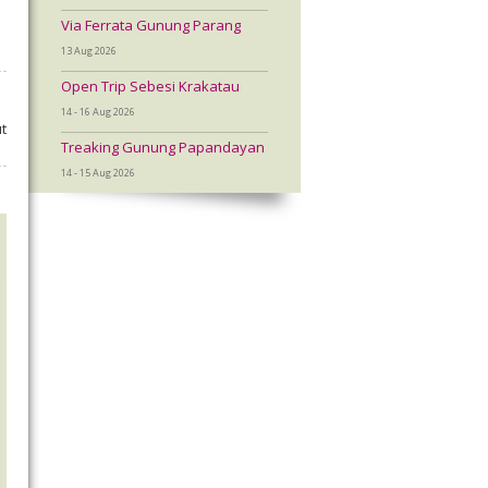
Via Ferrata Gunung Parang
13 Aug 2026
Open Trip Sebesi Krakatau
14 - 16 Aug 2026
t
Treaking Gunung Papandayan
14 - 15 Aug 2026