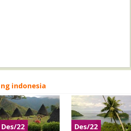
ing indonesia
Des/22
Des/22