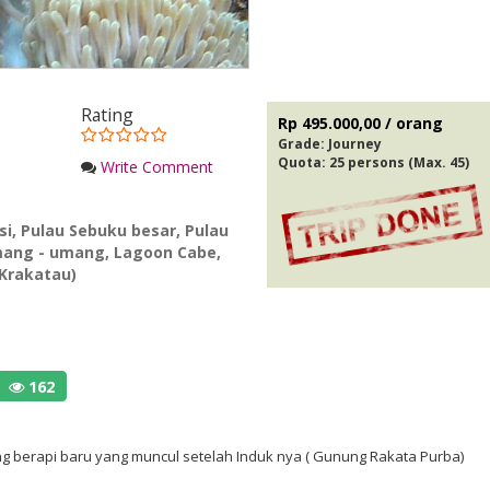
Rating
Rp 495.000,00 / orang
Grade:
Journey
Quota: 25 persons (Max. 45)
Write Comment
si
,
Pulau Sebuku besar
,
Pulau
mang - umang
,
Lagoon Cabe
,
 Krakatau)
162
berapi baru yang muncul setelah Induk nya ( Gunung Rakata Purba)