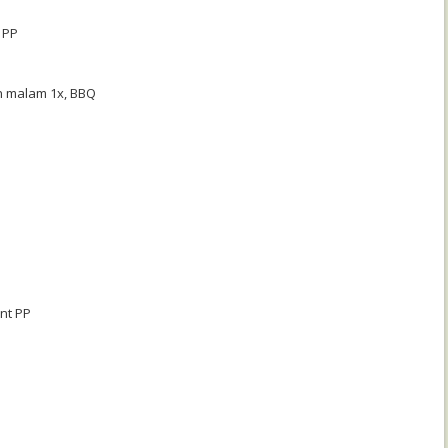
 PP
n malam 1x, BBQ
int PP