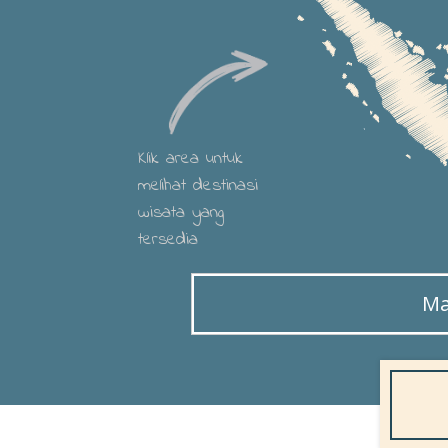
Klik area untuk
melihat destinasi
wisata yang
tersedia
Ma