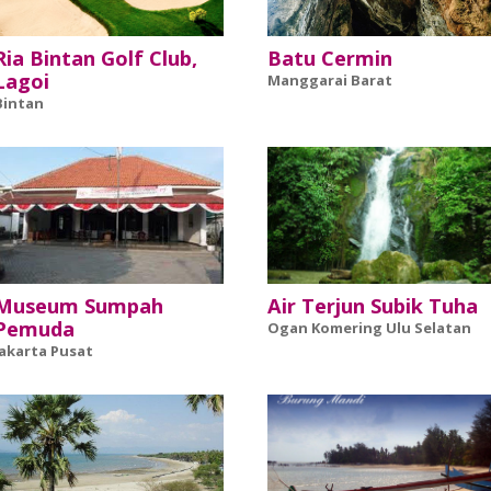
Ria Bintan Golf Club,
Batu Cermin
Lagoi
Manggarai Barat
Bintan
Museum Sumpah
Air Terjun Subik Tuha
Pemuda
Ogan Komering Ulu Selatan
Jakarta Pusat