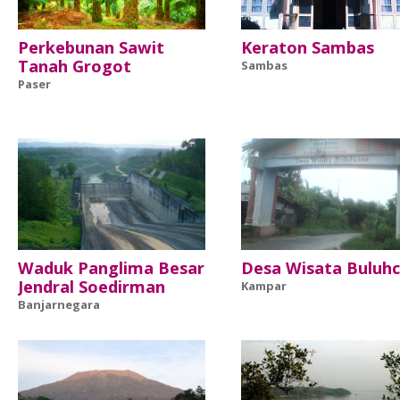
Perkebunan Sawit
Keraton Sambas
Tanah Grogot
Sambas
Paser
Waduk Panglima Besar
Desa Wisata Buluhc
Jendral Soedirman
Kampar
Banjarnegara