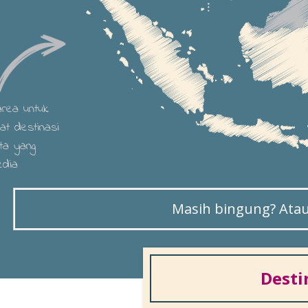
 area untuk
hat destinasi
ta yang
edia
Masih bingung? Atau 
Desti