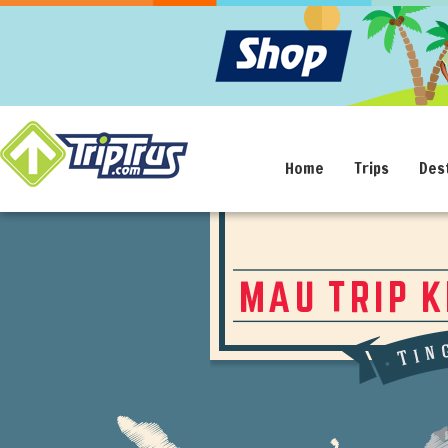
Home
Trips
Des