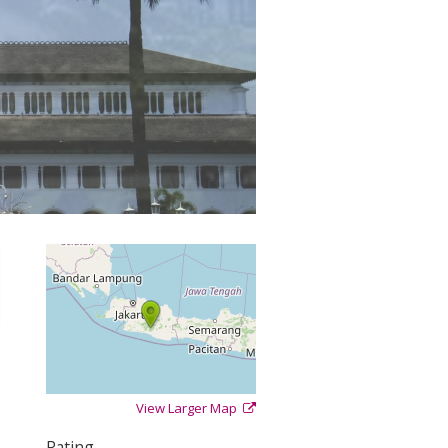
View Larger Map
+
−
⇧
Rating