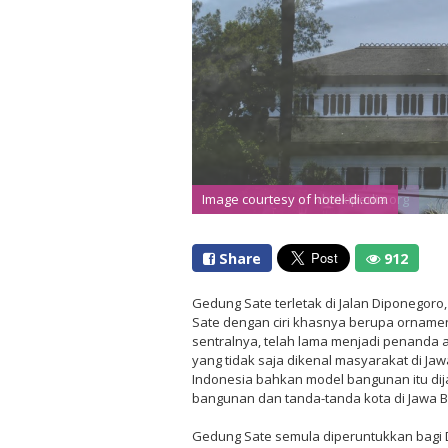
Image courtesy of hotel-di.com
Share
912
Gedung Sate terletak di Jalan Diponegoro
Sate dengan ciri khasnya berupa orname
sentralnya, telah lama menjadi penanda
yang tidak saja dikenal masyarakat di Ja
Indonesia bahkan model bangunan itu di
bangunan dan tanda-tanda kota di Jawa B
Gedung Sate semula diperuntukkan bagi 