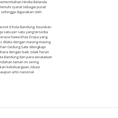
pemerintahan Hindia Belanda
menuhi syarat sebagai pusat
sehingga digunakan oleh
avorit d Kota Bandung. Keunikan
ga satu per satu yang tersedia
terasa hawa khas Eropa yang
rus dilalui dengan masing-masing
dahan Gedung Sate dilengkapi
ihara dengan baik, tidak heran
kota Bandung dan para wisatawan
ndahan taman ini sering
kan kekeluargaan, lokasi
 maupun artis nasional.