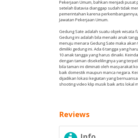
Pekerjaan Umum, bahkan menjadi pusat 
setelah Batavia dianggap sudah tidak me
pemerintahan karena perkembangannya, 
Jawatan Pekerjaan Umum.
Gedung Sate adalah suatu objek wisata f
Gedung ini adalah bila menaiki anak tang
menuju menara Gedung Sate maka akan 
dimiliki gedung ini. Ada 6 tangga yang ha
10 anak tangga yang harus dinaiki. Kein
dengan taman disekelilingnya yang terpel
bila taman ini diminati oleh masyarakat 
baik domestik maupun manca negara. Kei
dijadikan lokasi kegiatan yang bernuansa
shooting video klip musik baik artis lokal
Reviews
Info