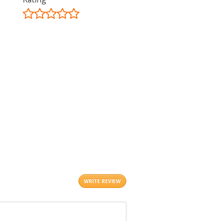
©
OpenStreetMap
contributors.
i
WRITE REVIEW