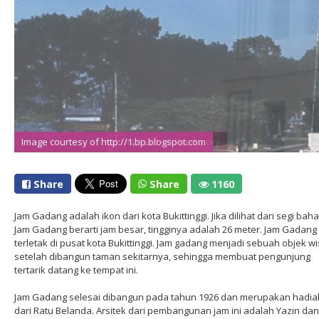
Image courtesy of http://upload.wikimedia.org
Image courtesy of http://1.bp.blogspot.com
Share
Share
1160
Jam Gadang adalah ikon dari kota Bukittinggi. Jika dilihat dari segi bah
Jam Gadang berarti jam besar, tingginya adalah 26 meter. Jam Gadang
terletak di pusat kota Bukittinggi. Jam gadang menjadi sebuah objek w
setelah dibangun taman sekitarnya, sehingga membuat pengunjung
tertarik datang ke tempat ini.
Jam Gadang selesai dibangun pada tahun 1926 dan merupakan hadia
dari Ratu Belanda. Arsitek dari pembangunan jam ini adalah Yazin dan