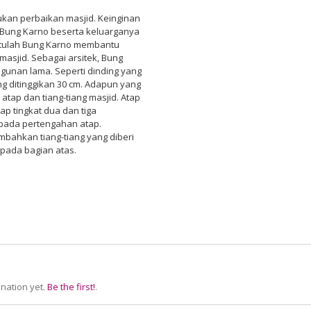
kan perbaikan masjid. Keinginan
Bung Karno beserta keluarganya
 itulah Bung Karno membantu
sjid. Sebagai arsitek, Bung
unan lama. Seperti dinding yang
g ditinggikan 30 cm. Adapun yang
atap dan tiang-tiang masjid. Atap
ap tingkat dua dan tiga
 pada pertengahan atap.
ahkan tiang-tiang yang diberi
 pada bagian atas.
nation yet.
Be the first!
.