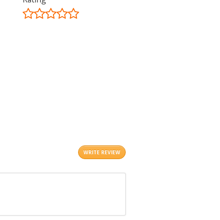
©
OpenStreetMap
contributors.
i
WRITE REVIEW