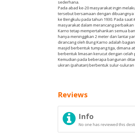
sederhana.
Pada abad ke-20 masyarakat ingin melaku
tersebut bersamaan dengan dibuangnya 
ke Bengkulu pada tahun 1930. Pada saat
masyarakat dalam merancang perbaikan ma
Karno tetap mempertahankan semua bang
hanya meninggikan 2 meter dan lantai yan
dirancang oleh Bung Karno adalah bagian 
masjid berbentuk tumpang tiga, dimana at
berbentuk limasan kerucut dengan celah
Kemudian pada beberapa bangunan ditamb
ukiran (pahatan) berbentuk sulur-suluran
Reviews
Info
No one has reviewed this desti