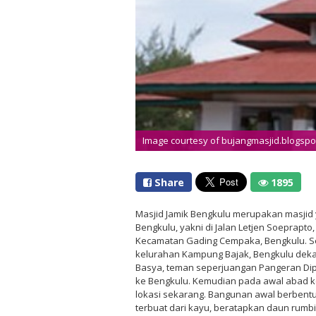
Image courtesy of bujangmasjid.blogspo
Share
1895
Masjid Jamik Bengkulu merupakan masjid y
Bengkulu, yakni di Jalan Letjen Soeprapt
Kecamatan Gading Cempaka, Bengkulu. S
kelurahan Kampung Bajak, Bengkulu dek
Basya, teman seperjuangan Pangeran Di
ke Bengkulu. Kemudian pada awal abad k
lokasi sekarang. Bangunan awal berbentu
terbuat dari kayu, beratapkan daun rumbi