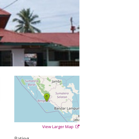
View Larger Map
+
−
⇧
Rating