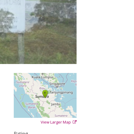
View Larger Map
+
−
⇧
Rating