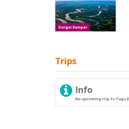
Sungai Kampar
Trips
Info
No upcoming trip to Tugu E