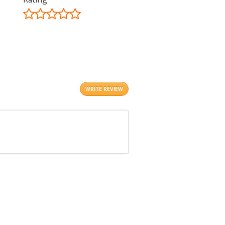
©
OpenStreetMap
contributors.
i
WRITE REVIEW