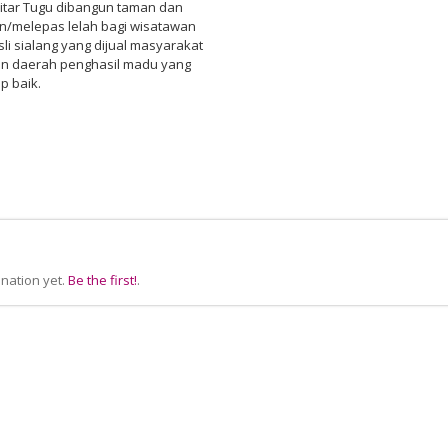
itar Tugu dibangun taman dan
an/melepas lelah bagi wisatawan
i sialang yang dijual masyarakat
kan daerah penghasil madu yang
p baik.
nation yet.
Be the first!
.