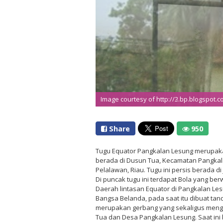
Image courtesy of http://2.bp.blogspot.
Image courtesy of http://3.bp.blogspot.
Share
950
Tugu Equator Pangkalan Lesung merupaka
berada di Dusun Tua, Kecamatan Pangka
Pelalawan, Riau. Tugu ini persis berada di 
Di puncak tugu ini terdapat Bola yang be
Daerah lintasan Equator di Pangkalan Le
Bangsa Belanda, pada saat itu dibuat tan
merupakan gerbang yang sekaligus meng
Tua dan Desa Pangkalan Lesung. Saat ini b