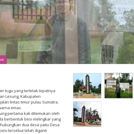
com
com
n tugu yang terletak tepatnya
lan Lesung, Kabupaten
jalan lintas timur pulau Sumatra.
rwarna emas.
sung pertama kali ditemukan oleh
da berbentuk besi melingkar yang
hubungkan dua desa yaitu Desa
esi tersebut telah diganti