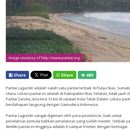
Image courtesy of http://www.pantai.org
Image courtesy of http://travelmatekamu.com
Share
Share
489
Pantai Lagundri adalah salah satu pantai terbaik di Pulau Nias, Sumat
Utara. Lokasi pantai ini adalah di Kabupaten Nias Selatan, tidak jauh d
Pantai Saroke, kira-kira 13 km di selatan Kota Teluk Dalam. Lokasi panta
berdahapan langsung dengan Samudera Indonesia.
Pantai Lagundri sangat digemari oleh para peselancar, baik untuk
peselancar pemula bahkan peselancar yang sudah master. Ombak y
dimiliki pantai ini tingginya adalah 6 sampai 9 meter dengan berbagai