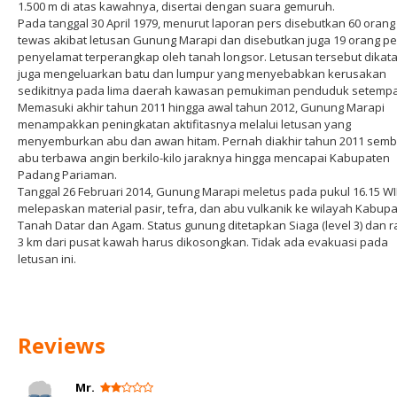
1.500 m di atas kawahnya, disertai dengan suara gemuruh.
Pada tanggal 30 April 1979, menurut laporan pers disebutkan 60 orang
tewas akibat letusan Gunung Marapi dan disebutkan juga 19 orang pe
penyelamat terperangkap oleh tanah longsor. Letusan tersebut dikat
juga mengeluarkan batu dan lumpur yang menyebabkan kerusakan
sedikitnya pada lima daerah kawasan pemukiman penduduk setempa
Memasuki akhir tahun 2011 hingga awal tahun 2012, Gunung Marapi
menampakkan peningkatan aktifitasnya melalui letusan yang
menyemburkan abu dan awan hitam. Pernah diakhir tahun 2011 sem
abu terbawa angin berkilo-kilo jaraknya hingga mencapai Kabupaten
Padang Pariaman.
Tanggal 26 Februari 2014, Gunung Marapi meletus pada pukul 16.15 WI
melepaskan material pasir, tefra, dan abu vulkanik ke wilayah Kabup
Tanah Datar dan Agam. Status gunung ditetapkan Siaga (level 3) dan r
3 km dari pusat kawah harus dikosongkan. Tidak ada evakuasi pada
letusan ini.
Reviews
Mr.