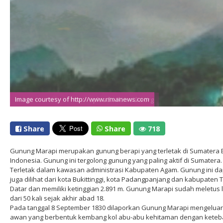
Image courtesy of http://upload.wikimedia.org
Image courtesy of http://www.rimanews.com
Share
Share
718
Gunung Marapi merupakan gunung berapi yang terletak di Sumatera B
Indonesia. Gunung ini tergolong gunung yang paling aktif di Sumatera.
Terletak dalam kawasan administrasi Kabupaten Agam. Gunung ini da
juga dilihat dari kota Bukittinggi, kota Padangpanjang dan kabupaten
Datar dan memiliki ketinggian 2.891 m. Gunung Marapi sudah meletus 
dari 50 kali sejak akhir abad 18.
Pada tanggal 8 September 1830 dilaporkan Gunung Marapi mengelua
awan yang berbentuk kembang kol abu-abu kehitaman dengan keteb