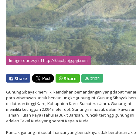
Image courtesy of http://www.yukpegi.com
Image courtesy of http://3.bp.blogspot.com
Share
Share
2121
Gunung Sibayak memiliki keindahan pemandangan yang dapat menar
para wisatawan untuk berkunjung ke gunung ini. Gunung Sibayak be
di dataran tinggi Karo, Kabupaten Karo, Sumatera Utara. Gunung ini
memiliki ketinggian 2.094 meter dpl. Gunung ini masuk dalam kawasan
Taman Hutan Raya (Tahura) Bukit Barisan. Puncak tertinggi gunung ini
adalah Takal Kuda yang berarti Kepala Kuda.
Puncak gunung ini sudah hancur yang bentuknya tidak beraturan akib