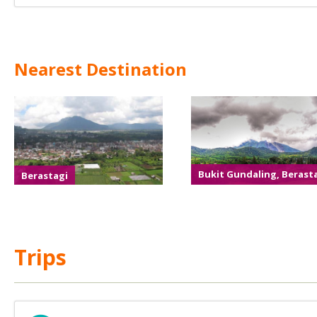
Nearest Destination
Berastagi
Bukit Gundaling, Berast
Trips