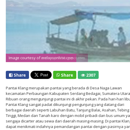
Image courtesy of anthonynh.blogspot.com
Image courtesy of melayuonline.com
Share
Share
2307
Pantai Klang merupakan pantai yang berada di Desa Naga Lawan
kecamatan Perbaungan Kabupaten Serdang Bedagai, Sumatera Utara
Ribuan orang mengunjungi pantai ini di akhir pekan. Pada hari-hari libu
Pantai Klang sangat padat dikunjungi pengunjung yang datang dari
berbagai daerah seperti Labuhan Batu, Tanjung Balai, Asahan, Tebing
Tinggi, Medan dan Tanah karo dengan mobil pribadi dan bus umum y
sengaja dicarter atau sewa dari daerah masing-masing. Di pantai Klang
dapat menikmati indahnya pemandangan pantai dengan pasirnya ya