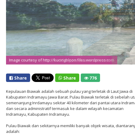
Image courtesy of http://bandung.panduanwisata.com
Image courtesy of http://kucingbloon.files.wordpress.com
Share
Share
776
Kepulauan Biawak adalah sebuah pulau yang terletak di Laut Jawa di
Kabupaten Indramayu Jawa Barat. Pulau Biawak terletak di sebelah ut
semenanjung Inrdamayu sekitar 40 kilometer dari pantai utara Indram
dan secara administratif termasuk ke dalam wilayah kecamatan
Indramayu, Kabupaten Indramayu.
Pulau Biawak dan sekitarnya memiliki banyak objek wisata, diantaran
adalah: