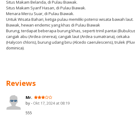
Situs Makam Belanda, di Pulau Biawak.
Situs Makam Syarif Hasan, di Pulau Biawak.
Menara Mercu Suar, di Pulau Biawak.
Untuk Wisata Bahari, ketiga pulau memiliki potensi wisata bawah laut.
Biawak, hewan endemic yang khas di Pulau Biawak
Burung, terdapat beberapa burung khas, seperti trinil pantai (Bubulcus 
cangak abu (Ardea cinerea), cangak laut (Ardea sumatrana), cekaka
(Halycon chloris), burung udang biru (Alcedo caerulescens), trulek (Pluv
dominica).
Reviews
Mr.
by -
Okt 17, 2024 at 08:19
555