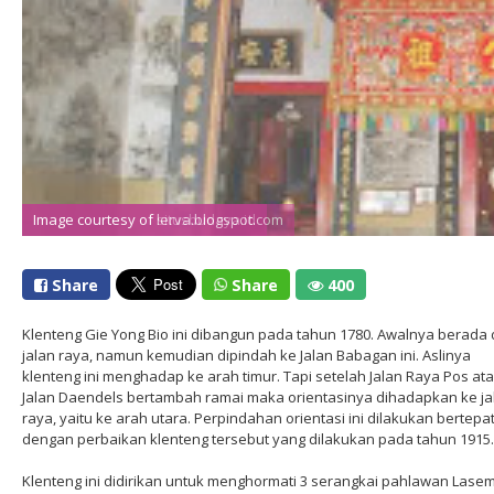
Image courtesy of situsbudaya.id
Image courtesy of lerva.blogspot.com
Share
Share
400
Klenteng Gie Yong Bio ini dibangun pada tahun 1780. Awalnya berada 
jalan raya, namun kemudian dipindah ke Jalan Babagan ini. Aslinya
klenteng ini menghadap ke arah timur. Tapi setelah Jalan Raya Pos at
Jalan Daendels bertambah ramai maka orientasinya dihadapkan ke ja
raya, yaitu ke arah utara. Perpindahan orientasi ini dilakukan bertepa
dengan perbaikan klenteng tersebut yang dilakukan pada tahun 1915.
Klenteng ini didirikan untuk menghormati 3 serangkai pahlawan Lasem