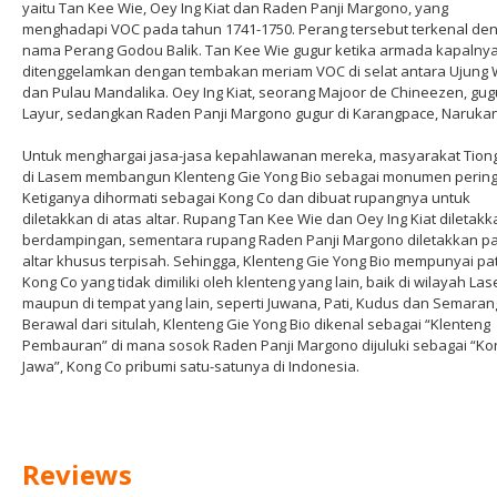
yaitu Tan Kee Wie, Oey Ing Kiat dan Raden Panji Margono, yang
menghadapi VOC pada tahun 1741-1750. Perang tersebut terkenal de
nama Perang Godou Balik. Tan Kee Wie gugur ketika armada kapalny
ditenggelamkan dengan tembakan meriam VOC di selat antara Ujung
dan Pulau Mandalika. Oey Ing Kiat, seorang Majoor de Chineezen, gugu
Layur, sedangkan Raden Panji Margono gugur di Karangpace, Narukan
Untuk menghargai jasa-jasa kepahlawanan mereka, masyarakat Tion
di Lasem membangun Klenteng Gie Yong Bio sebagai monumen pering
Ketiganya dihormati sebagai Kong Co dan dibuat rupangnya untuk
diletakkan di atas altar. Rupang Tan Kee Wie dan Oey Ing Kiat diletakk
berdampingan, sementara rupang Raden Panji Margono diletakkan p
altar khusus terpisah. Sehingga, Klenteng Gie Yong Bio mempunyai pa
Kong Co yang tidak dimiliki oleh klenteng yang lain, baik di wilayah La
maupun di tempat yang lain, seperti Juwana, Pati, Kudus dan Semaran
Berawal dari situlah, Klenteng Gie Yong Bio dikenal sebagai “Klenteng
Pembauran” di mana sosok Raden Panji Margono dijuluki sebagai “Ko
Jawa”, Kong Co pribumi satu-satunya di Indonesia.
Reviews