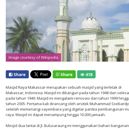
Image courtesy of Wikipedia
Image courtesy of Wikipedia
Share
Share
418
Masjid Raya Makassar merupakan sebuah masjid yang terletak di
Makassar, Indonesia. Masjid ini dibangun pada tahun 1948 dan selesa
pada tahun 1949. Masjid ini mengalami renovasi dari tahun 1999 hingg
tahun 2005. Pertama kali dirancang oleh arsitek Muhammad Soebardj
setelah memenangi sayembara yang digelar panitia pembangunan ma
raya. Masjid ini dapat menampung hingga 10.000 jamaah.
Mesjid dua lantai di Jl. Bulusaraung ini menggunakan bahan bangunan