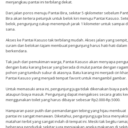
menjangkau pantai ini terbilang dekat.
Dari jalan poros menuju Pantai Bira, sekitar 5 qkilometer sebelum Pant
Bira akan tertera petunjuk untuk belok kiri menuju Pantai Kasuso. Set
belok, pengunjung cukup menempuh jarak 1 kilometer untuk sampai d
sana.
Akses ke Pantai Kasuso tak terbilang mudah. Akses jalan yang sempit,
curam dan belokan tajam membuat pengunjung harus hati-hati dalam
berkendara.
Tak jauh dari pemukiman warga, Pantai Kasuso akan menyapa pengu
dengan batu karang besar yang berada di mulut pantai dengan raga
pohon yang tumbuh subur di atasnya. Batu karang ini menjadi ciri kha
Pantai Kasuso yang menjadi tempat favorit untuk mengambil gambar.
Untuk memasuki area ini, pengunjung juga tidak dikenakan biaya park
ataupun biaya masuk. Pengunjung dapat mengakses secara gratis kec
menggunakan toilet yang harus dibayar sebesar Rp2.000-Rp.5000.
Hamparan pasir putih dan pemandangan tebing yang hijau membuat
pantai ini sangat menawan. Diketahui, pengunjung juga bisa menyaks
matahari terbit yang sangat indah di tempat ini. Meski tak begitu ramai
beberapa penduduk sekitar juga menjajakan aneka makanan di sekit