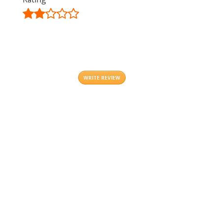
©
OpenStreetMap
contributors.
i
WRITE REVIEW