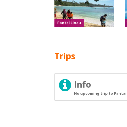
Pantai Linau
Trips
Info
No upcoming trip to Pantai 