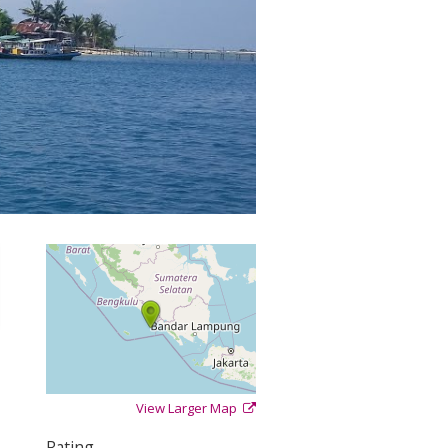
View Larger Map
+
−
⇧
Rating