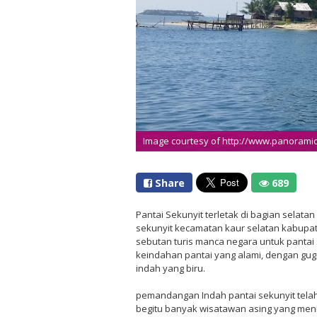
Image courtesy of http://www.panorami
Share
689
Pantai Sekunyit terletak di bagian selata
sekunyit kecamatan kaur selatan kabupat
sebutan turis manca negara untuk pantai 
keindahan pantai yang alami, dengan gu
indah yang biru.
pemandangan Indah pantai sekunyit telah 
begitu banyak wisatawan asing yang me