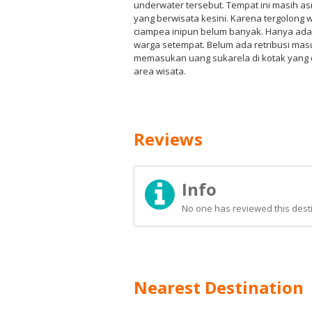
underwater tersebut. Tempat ini masih a
yang berwisata kesini. Karena tergolong wi
ciampea inipun belum banyak. Hanya ada t
warga setempat. Belum ada retribusi ma
memasukan uang sukarela di kotak yang
area wisata.
Reviews
Info
No one has reviewed this desti
Nearest Destination