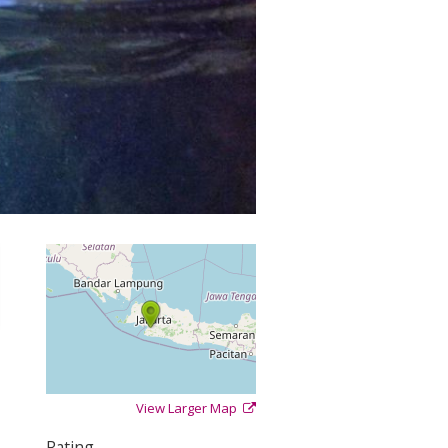
View Larger Map
+
−
⇧
Rating