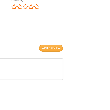
©
OpenStreetMap
contributors.
i
WRITE REVIEW