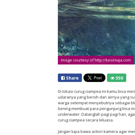
Image courtesy of http://kesiniaja.com
Share
550
Di lokasi curug ciampea ini kamu bisa m
udaranya yang bersih dan airnya yang sup
warga setempat menyebutnya sebagai blue
bening membuat para pengunjung bisa m
underwater. Datanglah pagi pagi hari, aga
curug ciampea secara leluasa.
Jangan lupa bawa action kamera agar men