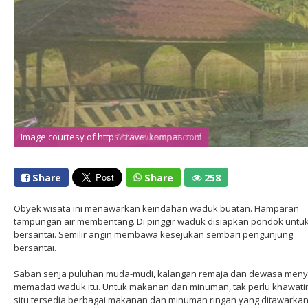
Image courtesy of http://travel.kompas.com
Image courtesy of https://www.tempat.co.id
Share
Share
258
Obyek wisata ini menawarkan keindahan waduk buatan. Hamparan
tampungan air membentang. Di pinggir waduk disiapkan pondok untu
bersantai. Semilir angin membawa kesejukan sembari pengunjung
bersantai.
Saban senja puluhan muda-mudi, kalangan remaja dan dewasa men
memadati waduk itu. Untuk makanan dan minuman, tak perlu khawatir,
situ tersedia berbagai makanan dan minuman ringan yang ditawarka