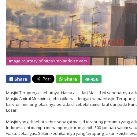
Image courtesy of https://maritimenews.id
Image courtesy of https://dolandolen.com
Share
Share
456
Masjid Terapung disebutnya. Nama asli dari Masjid ini sebenarnya ad
Masjid Amirul Mukminin, lebih dikenal dengan nama Masjid Terapung
karena memang lokasinya berada di sebelah timur laut daripada Pant
Losari.
Masjid yang di sebut sebut sebagai masjid terapung pertama yang ada
Indonesia ini mampu menampung kurang lebih 500 jamaah salam sat
waktu sekaligus. Selain keunikannya yang ‘terapung’, akan keistimew