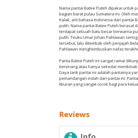
Nama pantai Batee Puteh dipakai untuk p
bagian barat pulau Sumatera ini. Oleh ma
Kalak, arti bahasa Indonesia dari pantai B
putih. Nama pantai Batee Puteh berasal da
terdapat sebuah batu besar berwarna pu
putih. Teuku Umar Johan Pahlawan sering b
tersebut, lalu ditembak oleh penjajah Be
Pahlawan menghembuskan nafas terakhir 
Panta Batee Puteh ini sangat ramai dikunj
berenang atau hanya sekedar menikmat
Daya tarik pantai ini adalah pantainya yan
pemandangan indah dari pantai ini. Pant
liburan yang sangat cocok bagi para kelua
Reviews
Info