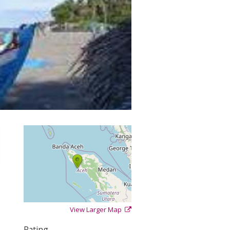
View Larger Map
+
−
⇧
Rating