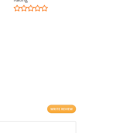
©
OpenStreetMap
contributors.
i
WRITE REVIEW