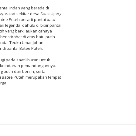
antai indah yang berada di
syarakat sekitar desa Suak Ujong
atee Puteh berarti pantai batu
ri legenda, dahulu di bibir pantai
tih yang berkilaukan cahaya
eristirahat di atas batu putih
landa. Teuku Umar Johan
di pantai Batee Puteh.
ugi pada saat liburan untuk
i keindahan pemandangannya.
g putih dan bersih, serta
ai Batee Puteh merupakan tempat
rga.