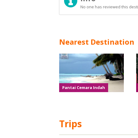
No one has reviewed this desti
Nearest Destination
Pantai Cemara Indah
Trips