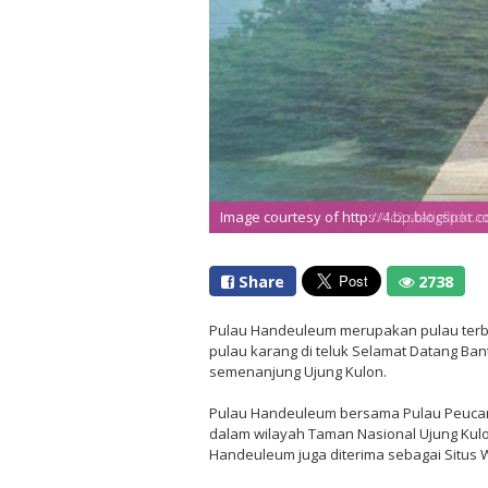
Image courtesy of https://c2.staticflickr.
Image courtesy of http://4.bp.blogspot.
Share
2738
Pulau Handeuleum merupakan pulau terbe
pulau karang di teluk Selamat Datang Bant
semenanjung Ujung Kulon.
Pulau Handeuleum bersama Pulau Peucan
dalam wilayah Taman Nasional Ujung Kulo
Handeuleum juga diterima sebagai Situs