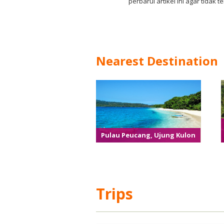
perbarui artikel ini agar tid
Nearest Destination
Pulau Peucang, Ujung Kulon
Trips