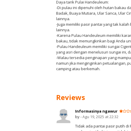
Daya tarik Pulai Handeuleum:
-Di pulau ini dipenuhi oleh hutan bakau d
Badak, Buaya Mutiara, Ular Sanca, Ular Ci
lainnya.
-Juga memiliki pasir pantai yang tak kala
lainnya.
-Karena Pulau Handeuleum memiliki kara
bakau, tidak memungkinkan bagi Anda un
-Pulau Handeuleum memiliki sungai Cigen
yang asri dengan menelusuri sungai ini, 
-Walau tersedia penginapan yang mamp
namun jika menginginkan petualangan, pu
camping atau berkemah.
Reviews
Informasinya ngawur
by -
Agu 19, 2025 at 22:32
Tidak ada pantai pasir putih 