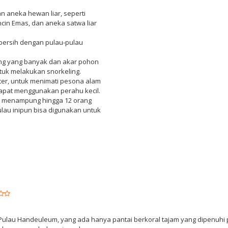
an aneka hewan liar, seperti
ncin Emas, dan aneka satwa liar
h bersih dengan pulau-pulau
ng yang banyak dan akar pohon
tuk melakukan snorkeling.
ter, untuk menimati pesona alam
dapat menggunakan perahu kecil.
u menampung hingga 12 orang
lau inipun bisa digunakan untuk
di Pulau Handeuleum, yang ada hanya pantai berkoral tajam yang dipenuh