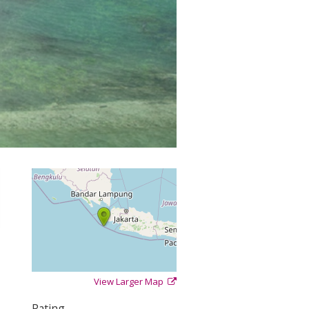
View Larger Map
+
−
⇧
Rating