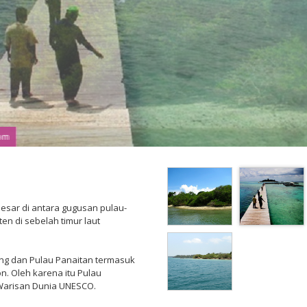
com
com
sar di antara gugusan pulau-
en di sebelah timur laut
g dan Pulau Panaitan termasuk
n. Oleh karena itu Pulau
 Warisan Dunia UNESCO.