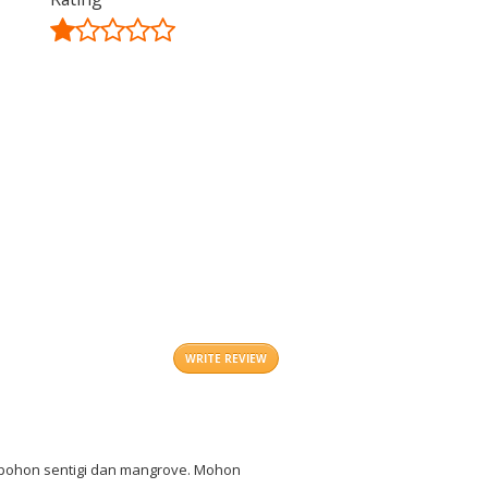
©
OpenStreetMap
contributors.
i
WRITE REVIEW
i pohon sentigi dan mangrove. Mohon