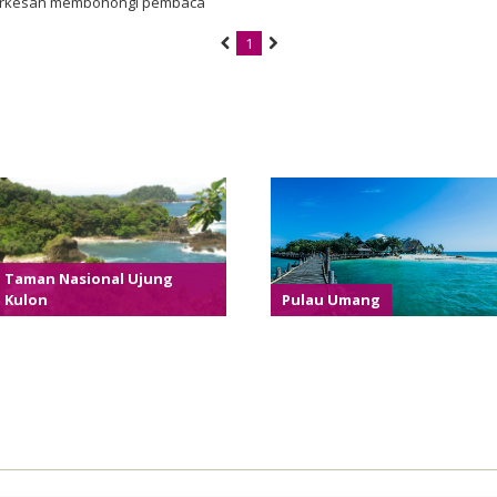
ak terkesan membohongi pembaca
1
Taman Nasional Ujung
Kulon
Pulau Umang