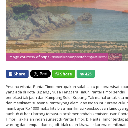
Image courtesy of https://travelerindonesiablog.wordpress.com
Image courtesy of https://www.nissanphotocontest.com
Share
Share
425
Pesona wisata. Pantai Timor merupakan salah satu pesona wisata pa
yang ada di Kota Kupang , Nusa Tenggara Timur. Pantai Timor sendiri
berlokasi tak jauh dari Kampung Solor Kupang. Tak mahal untuk kita 
dan menikmati suasana Pantai ynag alami dan indah ini. Karena cuku
membayar Rp 1000 maka kita bisa menikmati keesksotisan lumut yang
tumbuh di batu karang tersusun acak menambah kemisteriusan Panta
Timor. Tak kalah indah sunset di Pantai Timor. Di Pantai Timor terdapat
warung dan tempat duduk jadi tidak usah khawatir karena menikmati