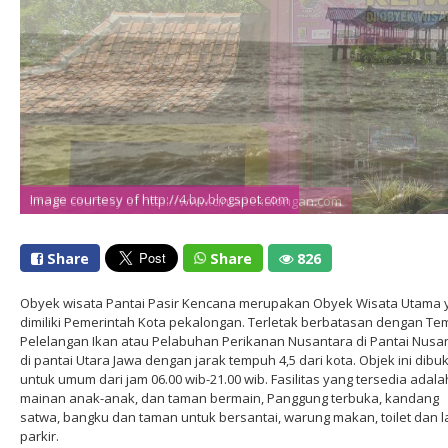
Image courtesy of http://4.bp.blogspot.com
Image courtesy of http://www.cintapekalongan.com
Share
Share
826
Obyek wisata Pantai Pasir Kencana merupakan Obyek Wisata Utama 
dimiliki Pemerintah Kota pekalongan. Terletak berbatasan dengan Te
Pelelangan Ikan atau Pelabuhan Perikanan Nusantara di Pantai Nusa
di pantai Utara Jawa dengan jarak tempuh 4,5 dari kota. Objek ini dibu
untuk umum dari jam 06.00 wib-21.00 wib. Fasilitas yang tersedia adala
mainan anak-anak, dan taman bermain, Panggung terbuka, kandang
satwa, bangku dan taman untuk bersantai, warung makan, toilet dan 
parkir.