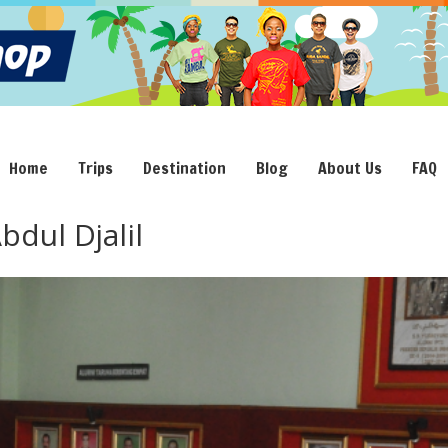
Home
Trips
Destination
Blog
About Us
FAQ
dul Djalil