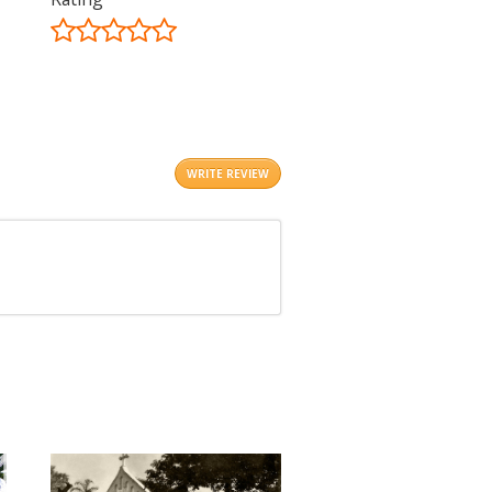
©
OpenStreetMap
contributors.
i
WRITE REVIEW