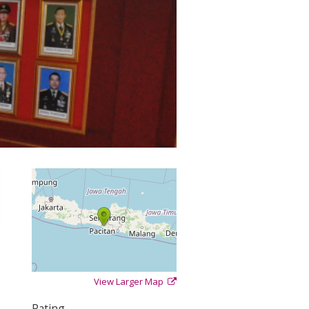
View Larger Map
+
−
⇧
Rating