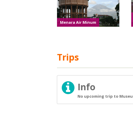
Menara Air Minum
Trips
Info
No upcoming trip to Museum