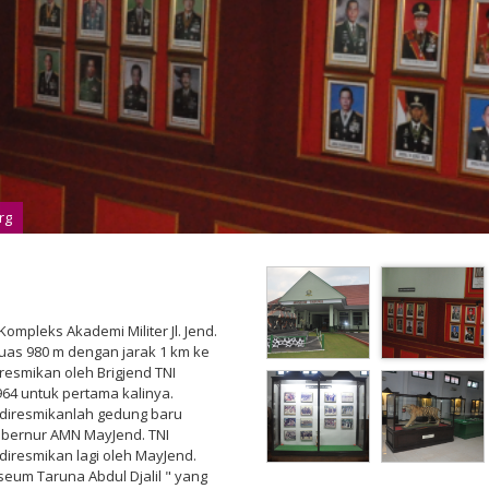
rg
Kompleks Akademi Militer Jl. Jend.
luas 980 m dengan jarak 1 km ke
resmikan oleh Brigjend TNI
64 untuk pertama kalinya.
a diresmikanlah gedung baru
bernur AMN MayJend. TNI
diresmikan lagi oleh MayJend.
um Taruna Abdul Djalil " yang