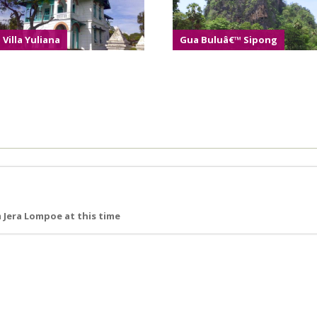
Villa Yuliana
Gua Buluâ€™ Sipong
Jera Lompoe at this time