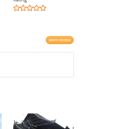
©
OpenStreetMap
contributors.
i
WRITE REVIEW