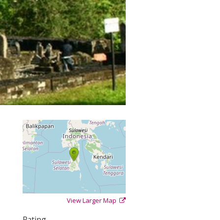
View Larger Map
+
−
⇧
Rating