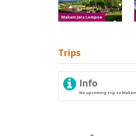
Makam Jera Lompoe
Trips
Info
No upcoming trip to Makam 