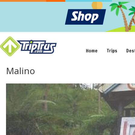
Home
Trips
Des
Malino