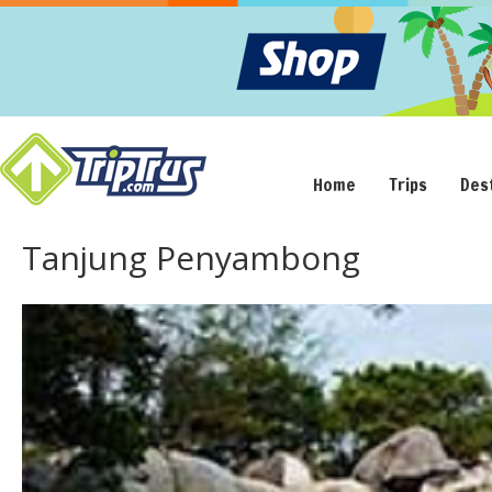
Home
Trips
Des
Tanjung Penyambong