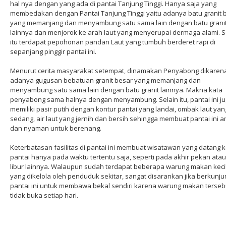
hal nya dengan yang ada di pantai Tanjung Tinggi. Hanya saja yang
membedakan dengan Pantai Tanjung Tinggi yaitu adanya batu granit 
yang memanjang dan menyambung satu sama lain dengan batu grani
lainnya dan menjorok ke arah laut yang menyerupai dermaga alami. S
itu terdapat pepohonan pandan Laut yang tumbuh berderet rapi di
sepanjang pinggir pantai ini.
Menurut cerita masyarakat setempat, dinamakan Penyabong dikaren
adanya gugusan bebatuan granit besar yang memanjang dan
menyambung satu sama lain dengan batu granit lainnya. Makna kata
penyabong sama halnya dengan menyambung. Selain itu, pantai ini j
memiliki pasir putih dengan kontur pantai yang landai, ombak laut yan
sedang, air laut yang jernih dan bersih sehingga membuat pantai ini 
dan nyaman untuk berenang.
Keterbatasan fasilitas di pantai ini membuat wisatawan yang datang 
pantai hanya pada waktu tertentu saja, seperti pada akhir pekan atau
libur lainnya. Walaupun sudah terdapat beberapa warung makan keci
yang dikelola oleh penduduk sekitar, sangat disarankan jika berkunju
pantai ini untuk membawa bekal sendiri karena warung makan terseb
tidak buka setiap hari.