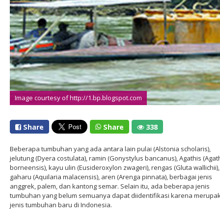
Image courtesy of http://1.bp.blogspot.com
Share
Share
338
Beberapa tumbuhan yang ada antara lain pulai (Alstonia scholaris),
jelutung (Dyera costulata), ramin (Gonystylus bancanus), Agathis (Agat
borneensis), kayu ulin (Eusideroxylon zwageri), rengas (Gluta wallichii),
gaharu (Aquilaria malacensis), aren (Arenga pinnata), berbagai jenis
anggrek, palem, dan kantong semar. Selain itu, ada beberapa jenis
tumbuhan yang belum semuanya dapat diidentifikasi karena merupa
jenis tumbuhan baru di Indonesia.