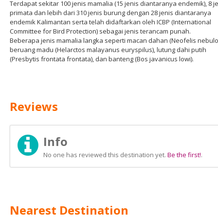
Terdapat sekitar 100 jenis mamalia (15 jenis diantaranya endemik), 8 j
primata dan lebih dari 310 jenis burung dengan 28 jenis diantaranya
endemik Kalimantan serta telah didaftarkan oleh ICBP (International
Committee for Bird Protection) sebagai jenis terancam punah.
Beberapa jenis mamalia langka seperti macan dahan (Neofelis nebulo
beruang madu (Helarctos malayanus euryspilus), lutung dahi putih
(Presbytis frontata frontata), dan banteng (Bos javanicus lowi).
Reviews
Info
No one has reviewed this destination yet.
Be the first!
.
Nearest Destination