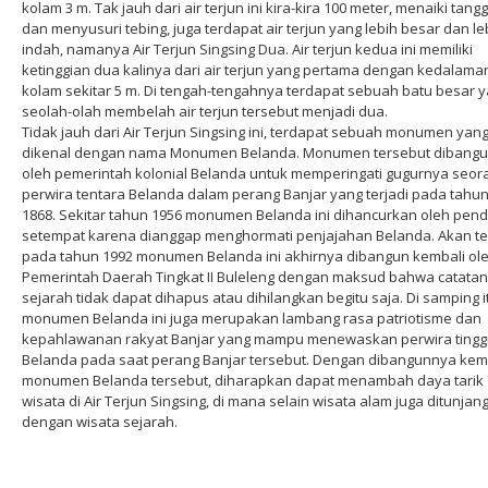
kolam 3 m. Tak jauh dari air terjun ini kira-kira 100 meter, menaiki tang
dan menyusuri tebing, juga terdapat air terjun yang lebih besar dan le
indah, namanya Air Terjun Singsing Dua. Air terjun kedua ini memiliki
ketinggian dua kalinya dari air terjun yang pertama dengan kedalama
kolam sekitar 5 m. Di tengah-tengahnya terdapat sebuah batu besar 
seolah-olah membelah air terjun tersebut menjadi dua.
Tidak jauh dari Air Terjun Singsing ini, terdapat sebuah monumen yan
dikenal dengan nama Monumen Belanda. Monumen tersebut dibang
oleh pemerintah kolonial Belanda untuk memperingati gugurnya seor
perwira tentara Belanda dalam perang Banjar yang terjadi pada tahu
1868. Sekitar tahun 1956 monumen Belanda ini dihancurkan oleh pen
setempat karena dianggap menghormati penjajahan Belanda. Akan tet
pada tahun 1992 monumen Belanda ini akhirnya dibangun kembali ol
Pemerintah Daerah Tingkat II Buleleng dengan maksud bahwa catatan
sejarah tidak dapat dihapus atau dihilangkan begitu saja. Di samping i
monumen Belanda ini juga merupakan lambang rasa patriotisme dan
kepahlawanan rakyat Banjar yang mampu menewaskan perwira tingg
Belanda pada saat perang Banjar tersebut. Dengan dibangunnya kem
monumen Belanda tersebut, diharapkan dapat menambah daya tarik
wisata di Air Terjun Singsing, di mana selain wisata alam juga ditunjan
dengan wisata sejarah.