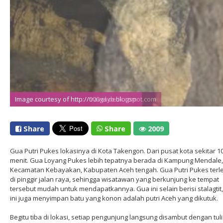
Image courtesy of http://travel.detik.com
Image courtesy of http://000gayo.blogspot.com
Share
Share
2009
Gua Putri Pukes lokasinya di Kota Takengon. Dari pusat kota sekitar 1
menit. Gua Loyang Pukes lebih tepatnya berada di Kampung Mendale,
Kecamatan Kebayakan, Kabupaten Aceh tengah. Gua Putri Pukes terl
di pinggir jalan raya, sehingga wisatawan yang berkunjung ke tempat
tersebut mudah untuk mendapatkannya. Gua ini selain berisi stalagtit
ini juga menyimpan batu yang konon adalah putri Aceh yang dikutuk.
Begitu tiba di lokasi, setiap pengunjung langsung disambut dengan tul