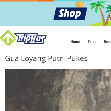
Home
Trips
Des
Gua Loyang Putri Pukes