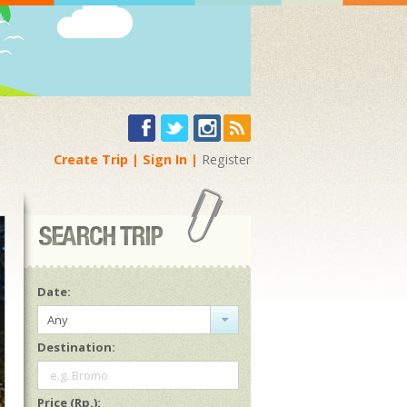
Create Trip
Sign In
Register
Date:
Any
Destination:
e.g. Bromo
Price (Rp.):