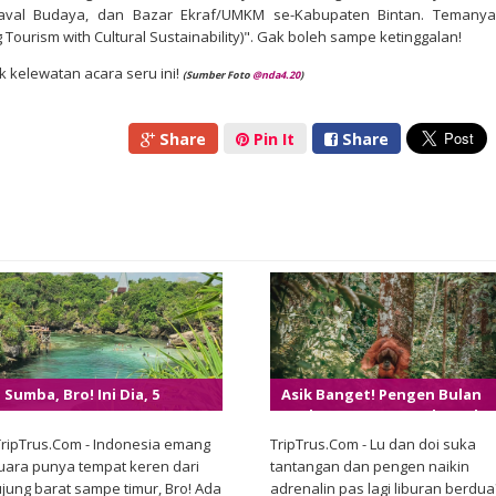
naval Budaya, dan Bazar Ekraf/UMKM se-Kabupaten Bintan. Temanya
 Tourism with Cultural Sustainability)". Gak boleh sampe ketinggalan!
ak kelewatan acara seru ini!
(Sumber
Foto
@
nda4.20
)
Share
Pin It
Share
Sumba, Bro! Ini Dia, 5
Asik Banget! Pengen Bulan
Tempat Keren Yang Harus
Madu Yang Seru? Coba Deh
Dicheck Pas Ke Sumba!
5 Destinasi Keren Di
TripTrus.Com - Indonesia emang
TripTrus.Com - Lu dan doi suka
Sumatera Utara
juara punya tempat keren dari
tantangan dan pengen naikin
ujung barat sampe timur, Bro! Ada
adrenalin pas lagi liburan berdua