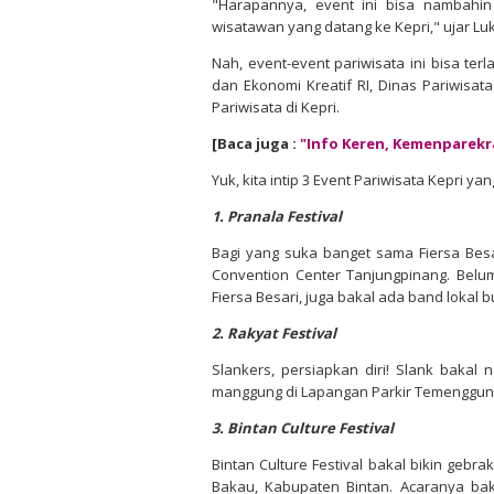
"Harapannya, event ini bisa nambahin
wisatawan yang datang ke Kepri," ujar Luk
Nah, event-event pariwisata ini bisa ter
dan Ekonomi Kreatif RI, Dinas Pariwisat
Pariwisata di Kepri.
[Baca juga :
"Info Keren, Kemenparekr
Yuk, kita intip 3 Event Pariwisata Kepri 
1. Pranala Festival
Bagi yang suka banget sama Fiersa Besa
Convention Center Tanjungpinang. Belum b
Fiersa Besari, juga bakal ada band lokal
2. Rakyat Festival
Slankers, persiapkan diri! Slank bakal
manggung di Lapangan Parkir Temenggung 
3. Bintan Culture Festival
Bintan Culture Festival bakal bikin gebr
Bakau, Kabupaten Bintan. Acaranya baka