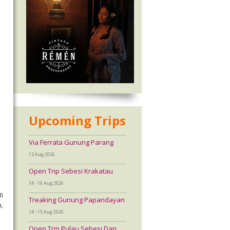
Upcoming Trips
Via Ferrata Gunung Parang
13 Aug 2026
Open Trip Sebesi Krakatau
14 - 16 Aug 2026
i
Treaking Gunung Papandayan
,
14 - 15 Aug 2026
Open Trip Pulau Sebesi Dan