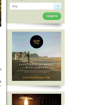
Any
SEARCH
t
i
"