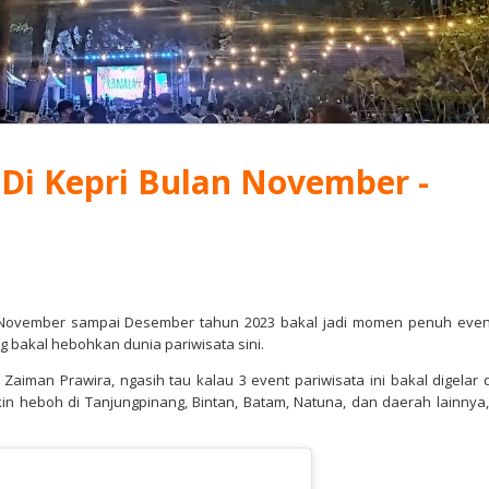
k Di Kepri Bulan November -
 November sampai Desember tahun 2023 bakal jadi momen penuh even
ng bakal hebohkan dunia pariwisata sini.
i Zaiman Prawira, ngasih tau kalau 3 event pariwisata ini bakal digelar d
kin heboh di Tanjungpinang, Bintan, Batam, Natuna, dan daerah lainnya,