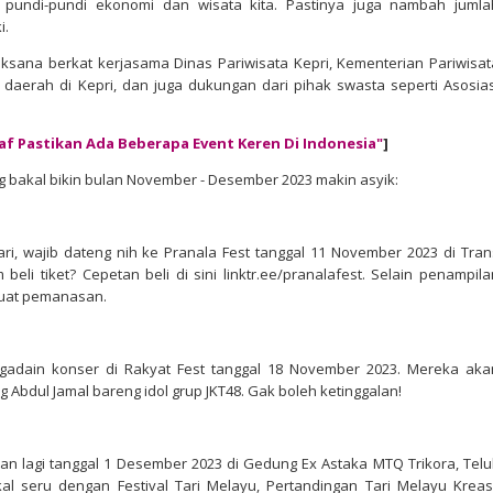
 pundi-pundi ekonomi dan wisata kita. Pastinya juga nambah jumla
i.
laksana berkat kerjasama Dinas Pariwisata Kepri, Kementerian Pariwisat
a daerah di Kepri, dan juga dukungan dari pihak swasta seperti Asosias
af Pastikan Ada Beberapa Event Keren Di Indonesia"
]
yang bakal bikin bulan November - Desember 2023 makin asyik:
ri, wajib dateng nih ke Pranala Fest tanggal 11 November 2023 di Tran
eli tiket? Cepetan beli di sini linktr.ee/pranalafest. Selain penampila
 buat pemanasan.
 ngadain konser di Rakyat Fest tanggal 18 November 2023. Mereka aka
Abdul Jamal bareng idol grup JKT48. Gak boleh ketinggalan!
akan lagi tanggal 1 Desember 2023 di Gedung Ex Astaka MTQ Trikora, Telu
l seru dengan Festival Tari Melayu, Pertandingan Tari Melayu Kreasi