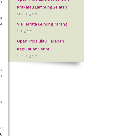
h
Krakatau Lampung Selatan
14 - 16 Aug 2026
a
i
Via Ferrata Gunung Parang
15 Aug 2026
Open Trip Pulau Harapan
Kepulauan Seribu
15 - 16 Aug 2026
s
n
n
k
,