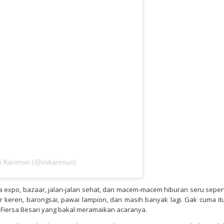
ni Karimun (@inikarimun)
ada expo, bazaar, jalan-jalan sehat, dan macem-macem hiburan seru sepert
r keren, barongsai, pawai lampion, dan masih banyak lagi. Gak cuma itu
n Fiersa Besari yang bakal meramaikan acaranya.