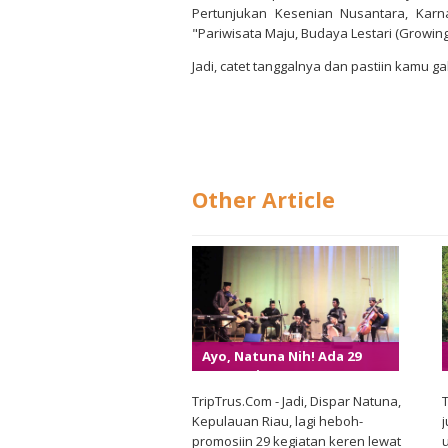
Pertunjukan Kesenian Nusantara, Kar
"Pariwisata Maju, Budaya Lestari (Growing
Jadi, catet tanggalnya dan pastiin kamu g
Other Article
Ayo, Natuna Nih! Ada 29
Event Wisata Seru Banget
Di Tahun 2024!
TripTrus.Com - Jadi, Dispar Natuna,
Kepulauan Riau, lagi heboh-
promosiin 29 kegiatan keren lewat