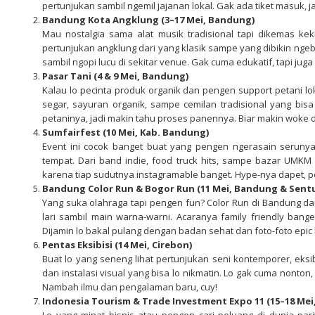
pertunjukan sambil ngemil jajanan lokal. Gak ada tiket masuk, jad
Bandung Kota Angklung (3–17 Mei, Bandung)
Mau nostalgia sama alat musik tradisional tapi dikemas ke
pertunjukan angklung dari yang klasik sampe yang dibikin nge
sambil ngopi lucu di sekitar venue. Gak cuma edukatif, tapi jug
Pasar Tani (4 & 9 Mei, Bandung)
Kalau lo pecinta produk organik dan pengen support petani lo
segar, sayuran organik, sampe cemilan tradisional yang bisa
petaninya, jadi makin tahu proses panennya. Biar makin woke d
Sumfairfest (10 Mei, Kab. Bandung)
Event ini cocok banget buat yang pengen ngerasain serunya 
tempat. Dari band indie, food truck hits, sampe bazar UMK
karena tiap sudutnya instagramable banget. Hype-nya dapet, p
Bandung Color Run & Bogor Run (11 Mei, Bandung & Sentu
Yang suka olahraga tapi pengen fun? Color Run di Bandung dan
lari sambil main warna-warni. Acaranya family friendly bange
Dijamin lo bakal pulang dengan badan sehat dan foto-foto epic b
Pentas Eksibisi (14 Mei, Cirebon)
Buat lo yang seneng lihat pertunjukan seni kontemporer, eksi
dan instalasi visual yang bisa lo nikmatin. Lo gak cuma nonton,
Nambah ilmu dan pengalaman baru, cuy!
Indonesia Tourism & Trade Investment Expo 11 (15–18 Me