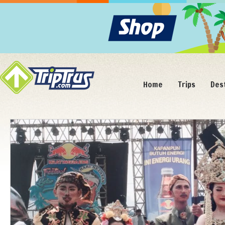
Home
Trips
Des