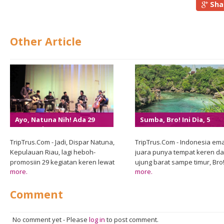
Sha
Other Article
Ayo, Natuna Nih! Ada 29
Sumba, Bro! Ini Dia, 5
Event Wisata Seru Banget
Tempat Keren Yang Haru
Di Tahun 2024!
Dicheck Pas Ke Sumba!
TripTrus.Com - Jadi, Dispar Natuna,
TripTrus.Com - Indonesia em
Kepulauan Riau, lagi heboh-
juara punya tempat keren da
promosiin 29 kegiatan keren lewat
ujung barat sampe timur, Bro
more.
more.
Calendar Of Event 2024, loh.
pantai-pantai putih, gunung-
Ketemu Kardiman, Kepala Bidang
gemunung, hutan tropis, sa
Comment
Pemasaran Dispar Natuna, nih,
savana yang luas banget! Sa
pas ngobrol di ruang kerjanya
satu tempat top di Indonesia,
tanggal 12 Januari 2024. Dia bilang,
terutama buat traveler lokal
No comment yet
-
Please
log in
to post comment.
dari 29 event pariwisata yang
maupun internasional, adala