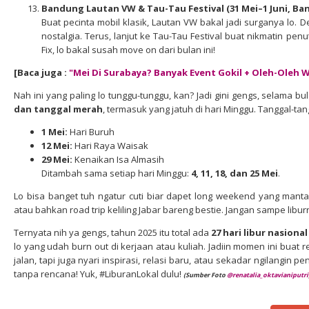
Bandung Lautan VW & Tau-Tau Festival (31 Mei–1 Juni, Ba
Buat pecinta mobil klasik, Lautan VW bakal jadi surganya lo. D
nostalgia. Terus, lanjut ke Tau-Tau Festival buat nikmatin pe
Fix, lo bakal susah move on dari bulan ini!
[Baca juga :
"Mei Di Surabaya? Banyak Event Gokil + Oleh-Oleh 
Nah ini yang paling lo tunggu-tunggu, kan? Jadi gini gengs, selama b
dan tanggal merah
, termasuk yang jatuh di hari Minggu. Tanggal-tan
1 Mei:
Hari Buruh
12 Mei:
Hari Raya Waisak
29 Mei:
Kenaikan Isa Almasih
Ditambah sama setiap hari Minggu:
4, 11, 18, dan 25 Mei
.
Lo bisa banget tuh ngatur cuti biar dapet long weekend yang manta
atau bahkan road trip keliling Jabar bareng bestie. Jangan sampe libu
Ternyata nih ya gengs, tahun 2025 itu total ada
27 hari libur nasiona
lo yang udah burn out di kerjaan atau kuliah. Jadiin momen ini buat r
jalan, tapi juga nyari inspirasi, relasi baru, atau sekadar ngilangin p
tanpa rencana! Yuk, #LiburanLokal dulu!
(Sumber Foto
@renatalia_oktavianiputri