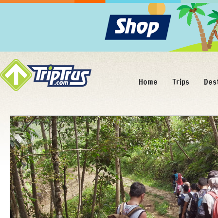
Home
Trips
Des