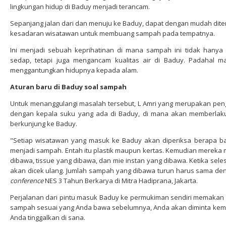
lingkungan hidup di Baduy menjadi terancam.
Sepanjang jalan dari dan menuju ke Baduy, dapat dengan mudah dit
kesadaran wisatawan untuk membuang sampah pada tempatnya.
Ini menjadi sebuah keprihatinan di mana sampah ini tidak han
sedap, tetapi juga mengancam kualitas air di Baduy. Padahal 
menggantungkan hidupnya kepada alam.
Aturan baru di Baduy soal sampah
Untuk menanggulangi masalah tersebut, L Amri yang merupakan pen
dengan kepala suku yang ada di Baduy, di mana akan memberlak
berkunjung ke Baduy.
"Setiap wisatawan yang masuk ke Baduy akan diperiksa berapa 
menjadi sampah. Entah itu plastik maupun kertas. Kemudian mereka m
dibawa, tissue yang dibawa, dan mie instan yang dibawa. Ketika sel
akan dicek ulang. Jumlah sampah yang dibawa turun harus sama den
conference
NES 3 Tahun Berkarya di Mitra Hadiprana, Jakarta.
Perjalanan dari pintu masuk Baduy ke permukiman sendiri memakan w
sampah sesuai yang Anda bawa sebelumnya, Anda akan diminta kemb
Anda tinggalkan di sana.