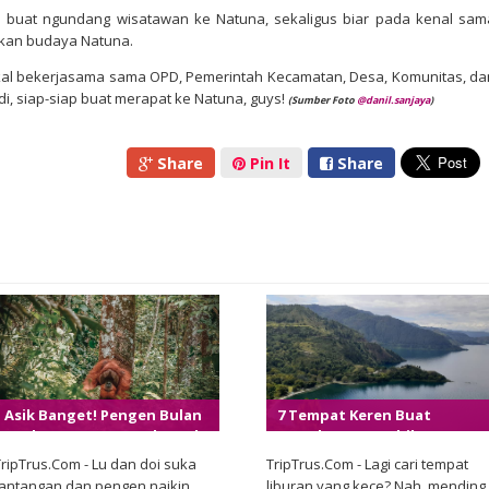
nya buat ngundang wisatawan ke Natuna, sekaligus biar pada kenal sam
rikan budaya Natuna.
kal bekerjasama sama OPD, Pemerintah Kecamatan, Desa, Komunitas, da
di, siap-siap buat merapat ke Natuna, guys!
(Sumber
Foto
@danil.sanjaya
)
Share
Pin It
Share
Asik Banget! Pengen Bulan
7 Tempat Keren Buat
Madu Yang Seru? Coba Deh
Nongkrong Sambil Nge-
5 Destinasi Keren Di
View Keindahan Danau
TripTrus.Com - Lu dan doi suka
TripTrus.Com - Lagi cari tempat
Sumatera Utara
Toba yang Makin Oke
tantangan dan pengen naikin
liburan yang kece? Nah, mending