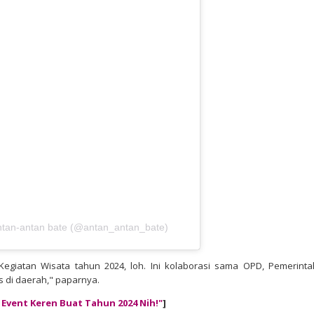
antan-antan bate (@antan_antan_bate)
 Kegiatan Wisata tahun 2024, loh. Ini kolaborasi sama OPD, Pemerinta
 di daerah," paparnya.
Event Keren Buat Tahun 2024 Nih!"
]