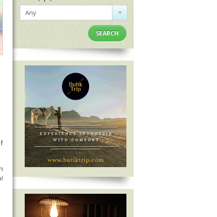
Any
SEARCH
f
i
!