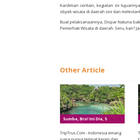
Kardiman ceritain, kegiatan ini tujuan
obyek wisata di daerah sini dan melesta
Buat pelaksanaannya, Dispar Natuna ba
Pemerhati Wisata di daerah. Seru, kan? Ja
Other Article
Sumba, Bro! Ini Dia, 5
Tempat Keren Yang Harus
Dicheck Pas Ke Sumba!
TripTrus.Com - Indonesia emang
juara punya tempat keren dari