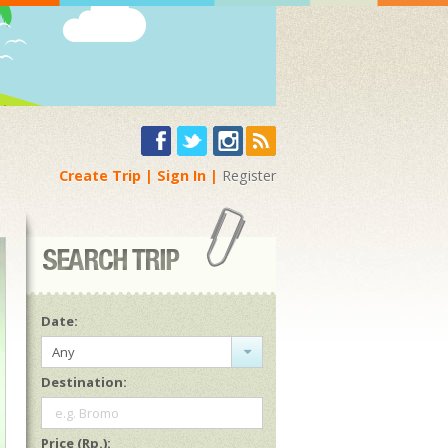
Create Trip
Sign In
Register
Date:
Any
Destination:
e.g. Bromo
Price (Rp.):