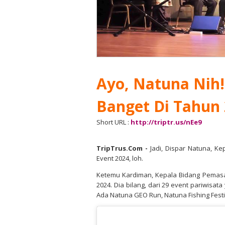
Ayo, Natuna Nih!
Banget Di Tahun 
Short URL :
http://triptr.us/nEe9
TripTrus.Com
-
Jadi, Dispar Natuna, K
Event 2024, loh.
Ketemu Kardiman, Kepala Bidang Pemasara
2024. Dia bilang, dari 29 event pariwisat
Ada Natuna GEO Run, Natuna Fishing Festiv