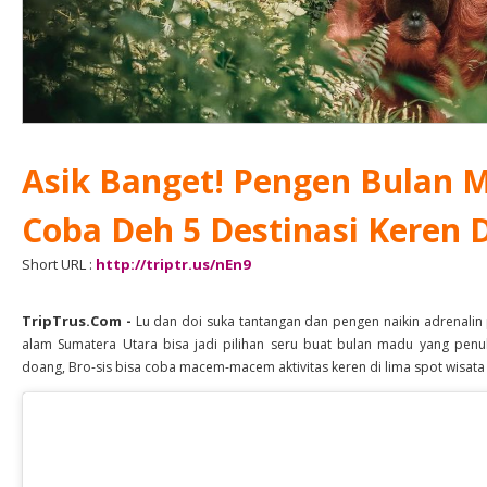
Asik Banget! Pengen Bulan 
Coba Deh 5 Destinasi Keren 
Short URL :
http://triptr.us/nEn9
TripTrus.Com
-
Lu dan doi suka tantangan dan pengen naikin adrenalin
alam Sumatera Utara bisa jadi pilihan seru buat bulan madu yang pen
doang, Bro-sis bisa coba macem-macem aktivitas keren di lima spot wisata 