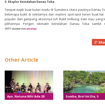
5. Eksplor Keindahan Danau Toba
Tempat wajib buat bulan madu di Sumatera Utara pastinya Danau Tob
beberapa bukit di sekitarnya dan explore spot-spot keren buat liat
populer dan gampang aksesnya tuh Bukit Holbung. Kalo mau yang l
pilihannya. Pengen nikmatin keindahan Danau Toba sambil 
deh!
(Sumber Foto
@lodisey
)
Sha
Other Article
Ayo, Natuna Nih! Ada 29
Sumba, Bro! Ini Dia, 5
Event Wisata Seru Banget
Tempat Keren Yang Haru