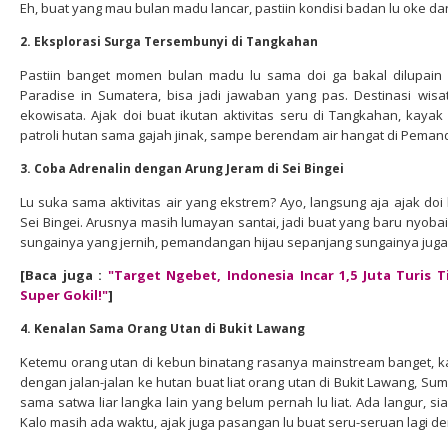
Eh, buat yang mau bulan madu lancar, pastiin kondisi badan lu oke da
2. Eksplorasi Surga Tersembunyi di Tangkahan
Pastiin banget momen bulan madu lu sama doi ga bakal dilupain
Paradise in Sumatera, bisa jadi jawaban yang pas. Destinasi wis
ekowisata. Ajak doi buat ikutan aktivitas seru di Tangkahan, kayak
patroli hutan sama gajah jinak, sampe berendam air hangat di Pemand
3. Coba Adrenalin dengan Arung Jeram di Sei Bingei
Lu suka sama aktivitas air yang ekstrem? Ayo, langsung aja ajak do
Sei Bingei. Arusnya masih lumayan santai, jadi buat yang baru nyobain
sungainya yang jernih, pemandangan hijau sepanjang sungainya juga
[Baca juga :
"Target Ngebet, Indonesia Incar 1,5 Juta Turis
Super Gokil!"
]
4. Kenalan Sama Orang Utan di Bukit Lawang
Ketemu orang utan di kebun binatang rasanya mainstream banget, 
dengan jalan-jalan ke hutan buat liat orang utan di Bukit Lawang, Su
sama satwa liar langka lain yang belum pernah lu liat. Ada langur, s
Kalo masih ada waktu, ajak juga pasangan lu buat seru-seruan lagi de