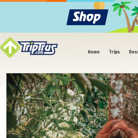
Home
Trips
Des