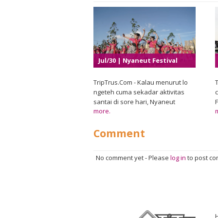
Jul/30 | Nyaneut Festival
2026
TripTrus.Com - Kalau menurut lo
T
ngeteh cuma sekadar aktivitas
c
santai di sore hari, Nyaneut
more.
Festival 2026 bakal bikin
pandangan itu berubah. Di Garut,
Comment
tradisi minum teh khas Sunda
Priangan yang dikenal dengan
sebutan nyaneut hadir sebagai
No comment yet
-
Please
log in
to post c
perayaan budaya yang
menggabungkan cita rasa,
kesenian, dan kebersamaan
dalam satu pengalaman yang
hangat dan berkesan. Festival ini
menjadi ruang bagi masyarakat
m