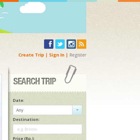
Create Trip
Sign In
Register
Date:
Any
Destination:
e.g. Bromo
Price (Rp.):