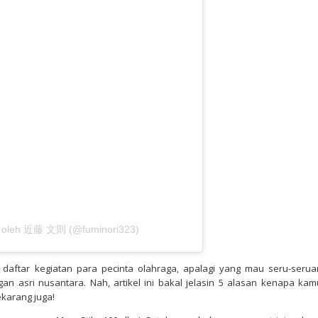
an oleh 近藤 文則 (@fuminori323)
 daftar kegiatan para pecinta olahraga, apalagi yang mau seru-serua
 asri nusantara. Nah, artikel ini bakal jelasin 5 alasan kenapa kam
ekarang juga!