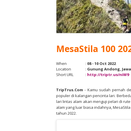
MesaStila 100 20
When
:
08 - 10 Oct 2022
Location
:
Gunung Andong, Jawa
Short URL
:
http://triptr.us/niW9
TripTrus.Com
-
Kamu sudah pernah den
populer di kalangan pencinta lari. Berbe
lari lintas alam akan menguji pelari di 
alam yang luar biasa indahnya, MesaStila
tahun 2022.