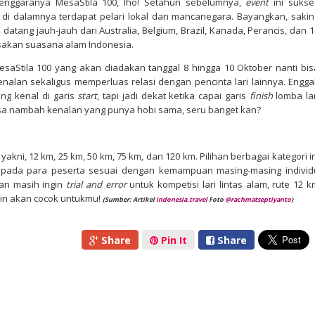
lenggaranya MesaStila 100, lho! Setahun sebelumnya,
event
ini sukse
di dalamnya terdapat pelari lokal dan mancanegara. Bayangkan, sakin
datang jauh-jauh dari Australia, Belgium, Brazil, Kanada, Perancis, dan 1
asakan suasana alam Indonesia.
saStila 100 yang akan diadakan tanggal 8 hingga 10 Oktober nanti bis
nalan sekaligus memperluas relasi dengan pencinta lari lainnya. Engga
ing kenal di garis
start
, tapi jadi dekat ketika capai garis
finish
lomba lar
u bisa nambah kenalan yang punya hobi sama, seru banget kan?
yakni, 12 km, 25 km, 50 km, 75 km, dan 120 km. Pilihan berbagai kategori in
pada para peserta sesuai dengan kemampuan masing-masing individ
dan masih ingin
trial and error
untuk kompetisi lari lintas alam, rute 12 k
n akan cocok untukmu!
(Sumber: Artikel
indonesia.travel
Foto
@rachmatseptiyanto
)
Share
Pin It
Share