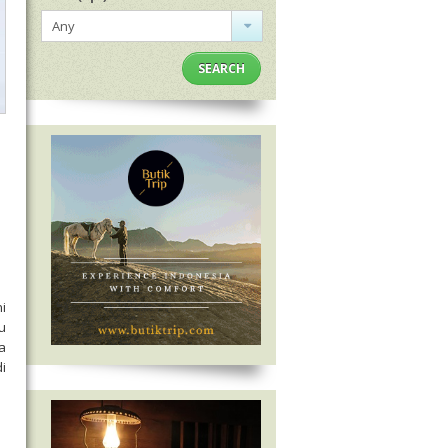
Any
SEARCH
i
u
a
i