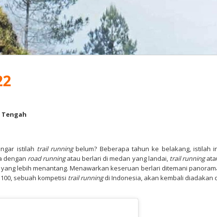
22
 Tengah
gar istilah
trail running
belum? Beberapa tahun ke belakang, istilah in
da dengan
road running
atau berlari di medan yang landai,
trail running
ata
rute yang lebih menantang. Menawarkan keseruan berlari ditemani panoram
 100, sebuah kompetisi
trail running
di Indonesia, akan kembali diadakan d