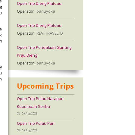
s
Open Trip Dieng Plateau
g
Operator :
banuyoka
0
Open Trip Dieng Plateau
a
Operator :
REVI TRAVEL ID
k
i
Open Trip Pendakian Gunung
Prau Dieng
Operator :
banuyoka
i
u
m
Upcoming Trips
Open Trip Pulau Harapan
Kepulauan Seribu
08 - 09 Aug 2026
Open Trip Pulau Pari
08 - 09 Aug 2026