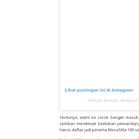
Lihat postingan ini di Instagram
Sebuah kiriman dibagik
Tentunya
event
ini cocok banget masuk
sembari menikmati keelokan pemandangan
harus daftar jadi peserta MesaStila 100 s