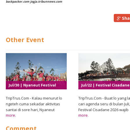
backpacker.com jogja.tribunnews.com
Sha
Other Event
Jul/30 | Nyaneut Festival
Jul/22 | Festival Cisadane
2026
2026
TripTrus.Com - Kalau menurut lo
TripTrus.Com - Buat lo yang la
ngeteh cuma sekadar aktivitas
cari agenda seru di bulan Juli,
santai di sore hari, Nyaneut
Festival Cisadane 2026 wajib
more.
more.
Festival 2026 bakal bikin
banget masuk daftar. Pemer
pandangan itu berubah. Di Garut,
Kota Tangerang melalui Dina
Comment
tradisi minum teh khas Sunda
Kebudayaan dan Pariwisata