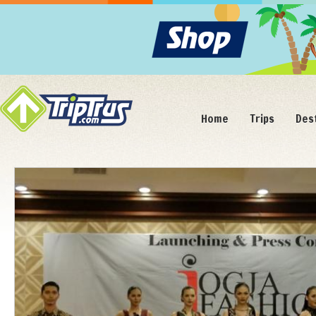
Home
Trips
Des