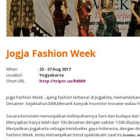
Jogja Fashion Week
When
:
23 - 27 Aug 2017
Location
:
Yogyakarta
Short URL
:
http://triptr.us/hKM9
Jogja Fashion Week , ajang fashion terbesar di Jogjakrta, memamerka
Desainer. Sejaktahun2006,Menarik banyak Insvestor inovator walau ha
Secara konsisten menunjukkan kelimpahannya
Seni dan budaya dari
Menyajikan karya lebih dari 100 desainer dengan s
ekitar 1.500 displa
Menjadikan Jogjakarta sebagai trendsetter gaya Indonesia, d
engan dis
Fashion Week
tentu menampilkan trend spektakuler saat ini.
Sumber: Ar